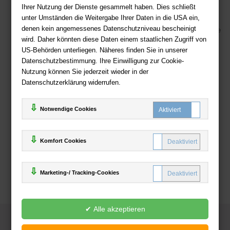
Kostenloser Versand ab 36,- EUR Bestellwert
Ihrer Nutzung der Dienste gesammelt haben. Dies schließt
unter Umständen die Weitergabe Ihrer Daten in die USA ein,
Sicherer Online Shop und Zahlung mit SSL-Verschlüsselung
denen kein angemessenes Datenschutzniveau bescheinigt
Viele Zahlungsmethoden wie PayPal, Amazon Payment, Vorkasse
wird. Daher könnten diese Daten einem staatlichen Zugriff von
US-Behörden unterliegen. Näheres finden Sie in unserer
Zahlweisen
Datenschutzbestimmung. Ihre Einwilligung zur Cookie-
Nutzung können Sie jederzeit wieder in der
Datenschutzerklärung widerrufen.
Notwendige Cookies
Komfort Cookies
Marketing-/ Tracking-Cookies
© 2025
Deutsche-Buchhandlung.de
www.deutsche-buchhandlung.de ist ein Angebot der