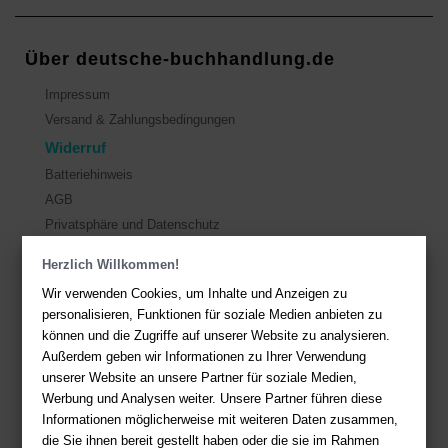
Über deutsche-buchhandlung.de
Impressum
Versand & Zahlungsbedingungen
Widerruf
Batteriehinweis
AGB
Privatsphäre und Datenschutz
Herzlich Willkommen!
Kontakt
Wir verwenden Cookies, um Inhalte und Anzeigen zu
Sie haben Fragen?
Hier finden Sie Antworten auf häufig gestellte
personalisieren, Funktionen für soziale Medien anbieten zu
Fragen.
können und die Zugriffe auf unserer Website zu analysieren.
Außerdem geben wir Informationen zu Ihrer Verwendung
Fragen per E-Mail:
service@deutsche-buchhandlung.de
unserer Website an unsere Partner für soziale Medien,
Telefon: +49 (0)511 - 982 684 41
Werbung und Analysen weiter. Unsere Partner führen diese
Ihre Vorteile bei uns
Informationen möglicherweise mit weiteren Daten zusammen,
die Sie ihnen bereit gestellt haben oder die sie im Rahmen