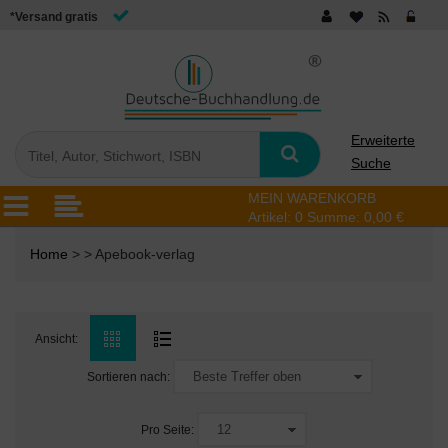
*Versand gratis
Erweiterte
Suche
MEIN WARENKORB
Artikel:
0
Summe:
0,00 €
Home
> > Apebook-verlag
Ansicht:
Sortieren nach:
Pro Seite: