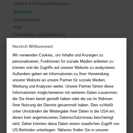
Versand & Zahlungsbedingungen
Widerruf
Batteriehinweis
AGB
Privatsphäre und Datenschutz
Herzlich Willkommen!
Kontakt
Wir verwenden Cookies, um Inhalte und Anzeigen zu
Sie haben Fragen?
Hier finden Sie Antworten auf häufig gestellte
personalisieren, Funktionen für soziale Medien anbieten zu
Fragen.
können und die Zugriffe auf unserer Website zu analysieren.
Außerdem geben wir Informationen zu Ihrer Verwendung
Fragen per E-Mail:
service@deutsche-buchhandlung.de
unserer Website an unsere Partner für soziale Medien,
Telefon: +49 (0)511 - 982 684 41
Werbung und Analysen weiter. Unsere Partner führen diese
Ihre Vorteile bei uns
Informationen möglicherweise mit weiteren Daten zusammen,
die Sie ihnen bereit gestellt haben oder die sie im Rahmen
Kostenloser Versand ab 36,- EUR Bestellwert
Ihrer Nutzung der Dienste gesammelt haben. Dies schließt
unter Umständen die Weitergabe Ihrer Daten in die USA ein,
Sicherer Online Shop und Zahlung mit SSL-Verschlüsselung
denen kein angemessenes Datenschutzniveau bescheinigt
Viele Zahlungsmethoden wie PayPal, Amazon Payment, Vorkasse
wird. Daher könnten diese Daten einem staatlichen Zugriff von
US-Behörden unterliegen. Näheres finden Sie in unserer
Zahlweisen