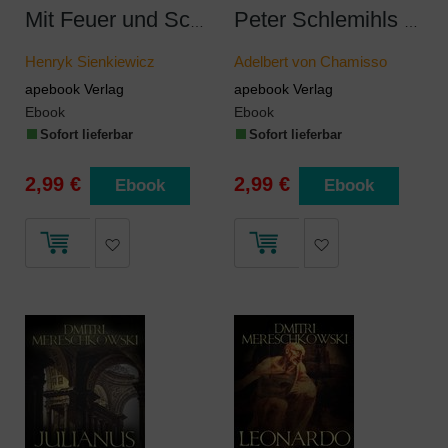
Mit Feuer und Schwert. Historischer Roman in vier Bänden. Band III
Peter Schlemihls wundersame Geschichte
Henryk Sienkiewicz
Adelbert von Chamisso
apebook Verlag
apebook Verlag
Ebook
Ebook
Sofort lieferbar
Sofort lieferbar
2,99 €
2,99 €
Ebook
Ebook