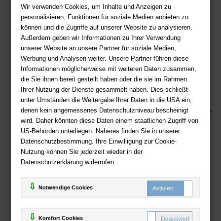
Wir verwenden Cookies, um Inhalte und Anzeigen zu
Sie haben Fragen?
Hier finden Sie Antworten auf häufig gestellte
personalisieren, Funktionen für soziale Medien anbieten zu
Fragen.
können und die Zugriffe auf unserer Website zu analysieren.
Außerdem geben wir Informationen zu Ihrer Verwendung
Fragen per E-Mail:
service@deutsche-buchhandlung.de
unserer Website an unsere Partner für soziale Medien,
Telefon: +49 (0)511 - 982 684 41
Werbung und Analysen weiter. Unsere Partner führen diese
Ihre Vorteile bei uns
Informationen möglicherweise mit weiteren Daten zusammen,
die Sie ihnen bereit gestellt haben oder die sie im Rahmen
Kostenloser Versand ab 36,- EUR Bestellwert
Ihrer Nutzung der Dienste gesammelt haben. Dies schließt
Sicherer Online Shop und Zahlung mit SSL-Verschlüsselung
unter Umständen die Weitergabe Ihrer Daten in die USA ein,
denen kein angemessenes Datenschutzniveau bescheinigt
Viele Zahlungsmethoden wie PayPal, Amazon Payment, Vorkasse
wird. Daher könnten diese Daten einem staatlichen Zugriff von
US-Behörden unterliegen. Näheres finden Sie in unserer
Zahlweisen
Datenschutzbestimmung. Ihre Einwilligung zur Cookie-
Nutzung können Sie jederzeit wieder in der
Datenschutzerklärung widerrufen.
Notwendige Cookies
Komfort Cookies