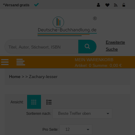
*Versand gratis
Erweiterte
Suche
MEIN WARENKORB
Artikel:
0
Summe:
0,00 €
Home
> > Zachary-lesser
Ansicht:
Sortieren nach:
Pro Seite: