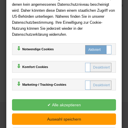
denen kein angemessenes Datenschutzniveau bescheinigt
Viele Zahlungsmethoden wie PayPal, Amazon Payment, Vorkasse
wird. Daher könnten diese Daten einem staatlichen Zugriff von
US-Behörden unterliegen. Näheres finden Sie in unserer
Zahlweisen
Datenschutzbestimmung. Ihre Einwilligung zur Cookie-
Nutzung können Sie jederzeit wieder in der
Datenschutzerklärung widerrufen.
Notwendige Cookies
Komfort Cookies
Marketing-/ Tracking-Cookies
© 2025
Deutsche-Buchhandlung.de
www.deutsche-buchhandlung.de ist ein Angebot der
KAUF
save
Handelsgesellschaft mbH