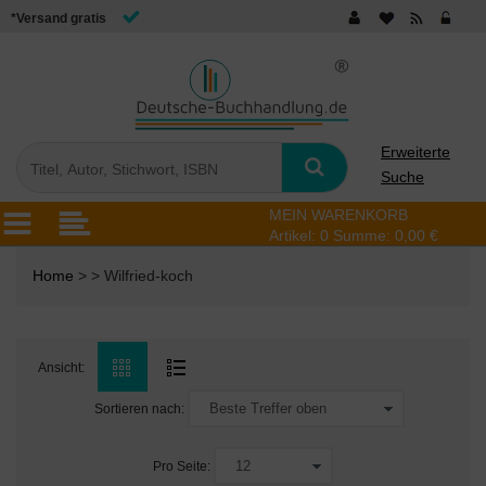
*Versand gratis
Erweiterte
Suche
MEIN WARENKORB
Artikel:
0
Summe:
0,00 €
Home
> > Wilfried-koch
Ansicht:
Sortieren nach:
Pro Seite: