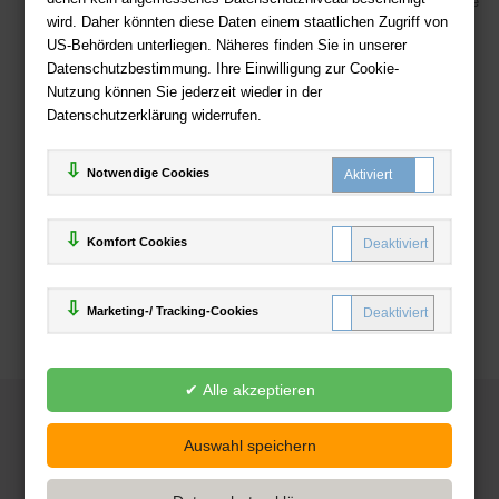
Viele Zahlungsmethoden wie PayPal, Amazon Payment, Vorkasse
wird. Daher könnten diese Daten einem staatlichen Zugriff von
US-Behörden unterliegen. Näheres finden Sie in unserer
Zahlweisen
Datenschutzbestimmung. Ihre Einwilligung zur Cookie-
Nutzung können Sie jederzeit wieder in der
Datenschutzerklärung widerrufen.
Notwendige Cookies
Komfort Cookies
Marketing-/ Tracking-Cookies
© 2025
Deutsche-Buchhandlung.de
www.deutsche-buchhandlung.de ist ein Angebot der
KAUF
save
Handelsgesellschaft mbH
Powered by Inooga