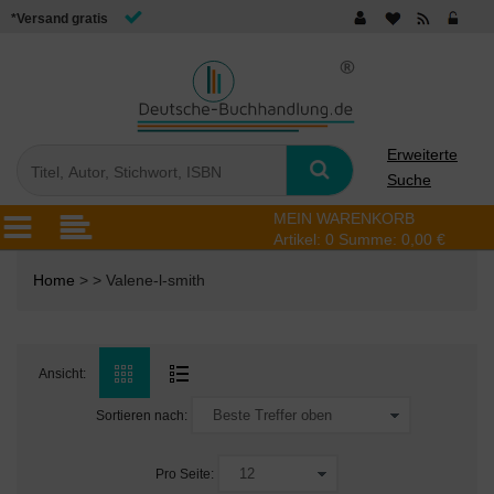
*Versand gratis
Erweiterte
Suche
MEIN WARENKORB
Artikel:
0
Summe:
0,00 €
Home
> > Valene-l-smith
Ansicht:
Sortieren nach:
Pro Seite: