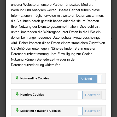
Fragen per E-Mail:
service@deutsche-buchhandlung.de
unserer Website an unsere Partner für soziale Medien,
Telefon: +49 (0)511 - 982 684 41
Werbung und Analysen weiter. Unsere Partner führen diese
Ihre Vorteile bei uns
Informationen möglicherweise mit weiteren Daten zusammen,
die Sie ihnen bereit gestellt haben oder die sie im Rahmen
Kostenloser Versand ab 36,- EUR Bestellwert
Ihrer Nutzung der Dienste gesammelt haben. Dies schließt
unter Umständen die Weitergabe Ihrer Daten in die USA ein,
Sicherer Online Shop und Zahlung mit SSL-Verschlüsselung
denen kein angemessenes Datenschutzniveau bescheinigt
Viele Zahlungsmethoden wie PayPal, Amazon Payment, Vorkasse
wird. Daher könnten diese Daten einem staatlichen Zugriff von
US-Behörden unterliegen. Näheres finden Sie in unserer
Zahlweisen
Datenschutzbestimmung. Ihre Einwilligung zur Cookie-
Nutzung können Sie jederzeit wieder in der
Datenschutzerklärung widerrufen.
Notwendige Cookies
Komfort Cookies
Marketing-/ Tracking-Cookies