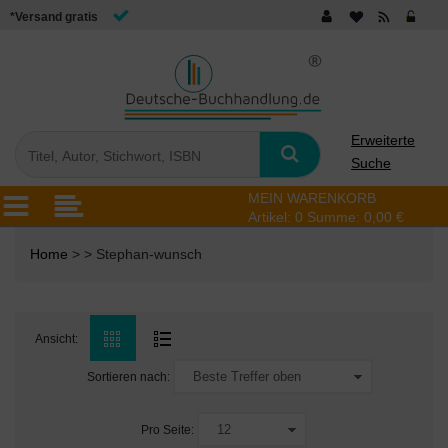
*Versand gratis
Erweiterte
Suche
MEIN WARENKORB
Artikel:
0
Summe:
0,00 €
Home
> > Stephan-wunsch
Ansicht:
Sortieren nach:
Pro Seite: