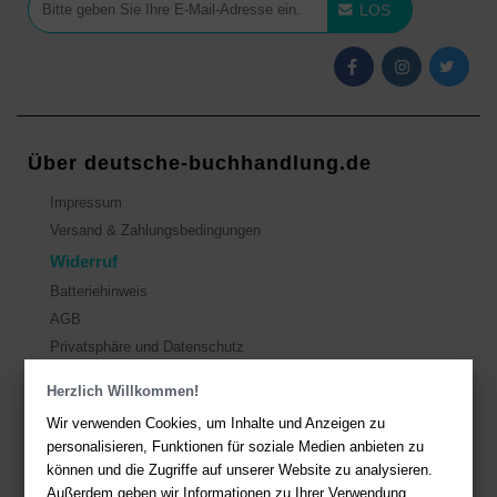
LOS
Über deutsche-buchhandlung.de
Impressum
Versand & Zahlungsbedingungen
Widerruf
Batteriehinweis
AGB
Privatsphäre und Datenschutz
Herzlich Willkommen!
Kontakt
Wir verwenden Cookies, um Inhalte und Anzeigen zu
Sie haben Fragen?
Hier finden Sie Antworten auf häufig gestellte
personalisieren, Funktionen für soziale Medien anbieten zu
Fragen.
können und die Zugriffe auf unserer Website zu analysieren.
Außerdem geben wir Informationen zu Ihrer Verwendung