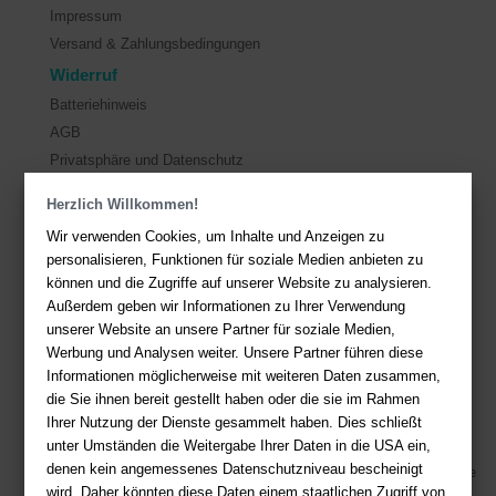
Impressum
Versand & Zahlungsbedingungen
Widerruf
Batteriehinweis
AGB
Privatsphäre und Datenschutz
Herzlich Willkommen!
Kontakt
Wir verwenden Cookies, um Inhalte und Anzeigen zu
Sie haben Fragen?
Hier finden Sie Antworten auf häufig gestellte
personalisieren, Funktionen für soziale Medien anbieten zu
Fragen.
können und die Zugriffe auf unserer Website zu analysieren.
Außerdem geben wir Informationen zu Ihrer Verwendung
Fragen per E-Mail:
service@deutsche-buchhandlung.de
unserer Website an unsere Partner für soziale Medien,
Telefon: +49 (0)511 - 982 684 41
Werbung und Analysen weiter. Unsere Partner führen diese
Ihre Vorteile bei uns
Informationen möglicherweise mit weiteren Daten zusammen,
die Sie ihnen bereit gestellt haben oder die sie im Rahmen
Kostenloser Versand ab 36,- EUR Bestellwert
Ihrer Nutzung der Dienste gesammelt haben. Dies schließt
unter Umständen die Weitergabe Ihrer Daten in die USA ein,
Sicherer Online Shop und Zahlung mit SSL-Verschlüsselung
denen kein angemessenes Datenschutzniveau bescheinigt
Viele Zahlungsmethoden wie PayPal, Amazon Payment, Vorkasse
wird. Daher könnten diese Daten einem staatlichen Zugriff von