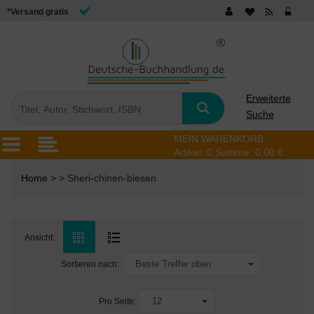
*Versand gratis
Erweiterte
Suche
MEIN WARENKORB
Artikel:
0
Summe:
0,00 €
Home
> > Sheri-chinen-biesen
Ansicht:
Sortieren nach:
Pro Seite: