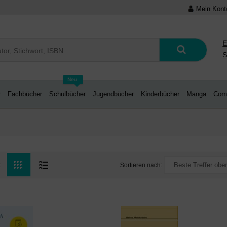
Mein Kont
E
S
Neu
r
Fachbücher
Schulbücher
Jugendbücher
Kinderbücher
Manga
Com
Sortieren nach:
: