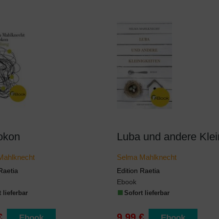
okon
Mahlknecht
Selma Mahlknecht
Raetia
Edition Raetia
Ebook
 lieferbar
Sofort lieferbar
€
9,99 €
Ebook
Ebook