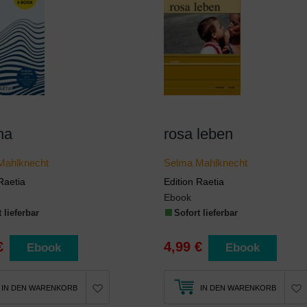
na
rosa leben
Mahlknecht
Selma Mahlknecht
Raetia
Edition Raetia
Ebook
 lieferbar
Sofort lieferbar
€
4,99 €
Ebook
Ebook
IN DEN WARENKORB
IN DEN WARENKORB