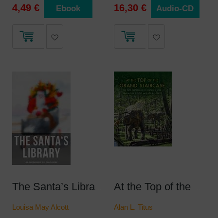
4,49 €
16,30 €
Ebook
Audio-CD
The Santa’s Library: 450+ Christmas Novels, Tales, Carols & Legends
At the Top of the Grand Staircase
Louisa May Alcott
Alan L. Titus