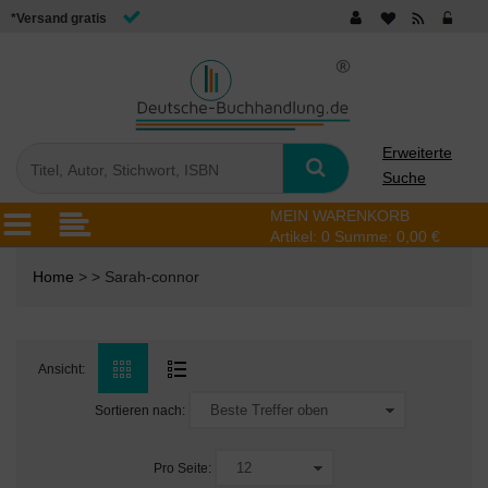
*Versand gratis
Erweiterte
Suche
MEIN WARENKORB
Artikel:
0
Summe:
0,00 €
Home
> > Sarah-connor
Ansicht:
Sortieren nach:
Pro Seite: