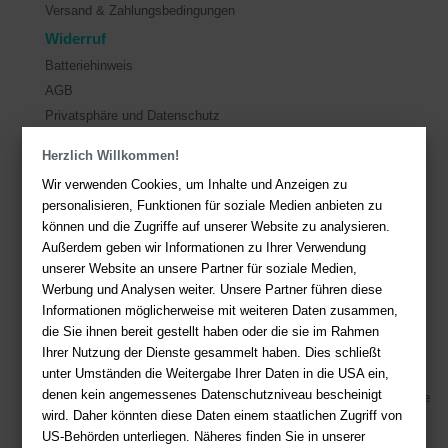
Versand & Zahlungsbedingungen
Widerruf
Batteriehinweis
AGB
Privatsphäre und Datenschutz
Herzlich Willkommen!
Kontakt
Wir verwenden Cookies, um Inhalte und Anzeigen zu
Sie haben Fragen?
Hier finden Sie Antworten auf häufig gestellte
personalisieren, Funktionen für soziale Medien anbieten zu
Fragen.
können und die Zugriffe auf unserer Website zu analysieren.
Außerdem geben wir Informationen zu Ihrer Verwendung
Fragen per E-Mail:
service@deutsche-buchhandlung.de
unserer Website an unsere Partner für soziale Medien,
Telefon: +49 (0)511 - 982 684 41
Werbung und Analysen weiter. Unsere Partner führen diese
Ihre Vorteile bei uns
Informationen möglicherweise mit weiteren Daten zusammen,
die Sie ihnen bereit gestellt haben oder die sie im Rahmen
Kostenloser Versand ab 36,- EUR Bestellwert
Ihrer Nutzung der Dienste gesammelt haben. Dies schließt
unter Umständen die Weitergabe Ihrer Daten in die USA ein,
Sicherer Online Shop und Zahlung mit SSL-Verschlüsselung
denen kein angemessenes Datenschutzniveau bescheinigt
Viele Zahlungsmethoden wie PayPal, Amazon Payment, Vorkasse
wird. Daher könnten diese Daten einem staatlichen Zugriff von
US-Behörden unterliegen. Näheres finden Sie in unserer
Zahlweisen