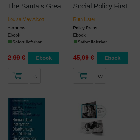
The Santa’s Great Treasure Chest: 450+ Christmas Novels, Tales, Carols & Legends
Social Policy First Hand
Louisa May Alcott
Ruth Lister
e-artnow
Policy Press
Ebook
Ebook
Sofort lieferbar
Sofort lieferbar
2,99 €
45,99 €
Ebook
Ebook