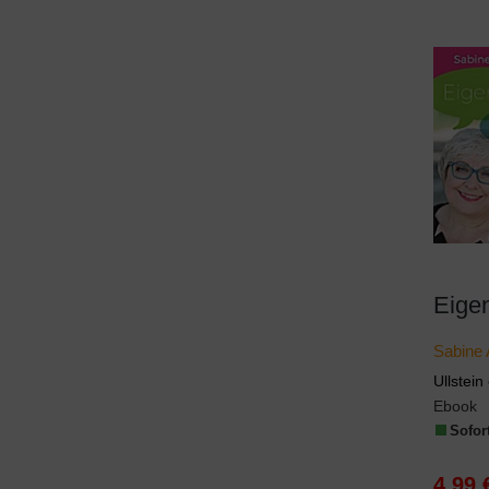
Eige
Sabine
Ullstei
Ebook
Sofort
4,99 