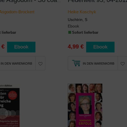
Sabine Asgodom - So coache ich
 Asgodom-Brockert
Heike Koschyk
Uschtrin, S
Ebook
 lieferbar
Sofort lieferbar
 €
4,99 €
Ebook
Ebook
IN DEN WARENKORB
IN DEN WARENKORB