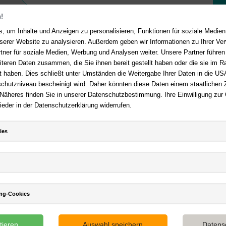
!
, um Inhalte und Anzeigen zu personalisieren, Funktionen für soziale Medie
unserer Website zu analysieren. Außerdem geben wir Informationen zu Ihrer V
tner für soziale Medien, Werbung und Analysen weiter. Unsere Partner führen
Ihre Vorteile bei uns
akt
iteren Daten zusammen, die Sie ihnen bereit gestellt haben oder die sie im 
 haben. Dies schließt unter Umständen die Weitergabe Ihrer Daten in die USA
Kostenloser Versand ab 36,- 
en Fragen?
Hier finden Sie
utzniveau bescheinigt wird. Daher könnten diese Daten einem staatlichen Z
Bestellwert
n auf häufig gestellte Fragen.
 Näheres finden Sie in unserer Datenschutzbestimmung. Ihre Einwilligung zur
Sicherer Online Shop und Zahl
ieder in der Datenschutzerklärung widerrufen.
er E-Mail:
service@deutsche-
SSL-Verschlüsselung
dlung.de
Viele Zahlungsmethoden wie P
 +49 (0)511 - 982 684 41
Amazon Payment, Vorkasse
ies
ing-Cookies