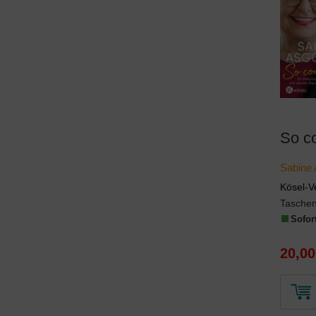
So c
Sabine
Kösel-V
Tasche
Sofort
20,00