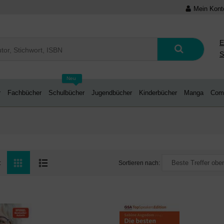
Mein Kont
E
S
Neu
r
Fachbücher
Schulbücher
Jugendbücher
Kinderbücher
Manga
Com
Sortieren nach:
: