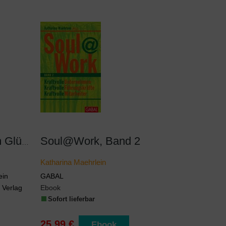
Soul@Work, Band 2
70 Aha-Momente zum Glücklichsein
Katharina Maehrlein
ein
GABAL
Verlag
Ebook
Sofort lieferbar
25,99 €
Ebook