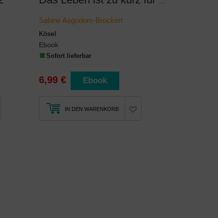
Das Leben ist zu kurz für Knäckebrot
Sabine Asgodom-Brockert
Kösel
Ebook
Sofort lieferbar
6,99 €
Ebook
IN DEN WARENKORB