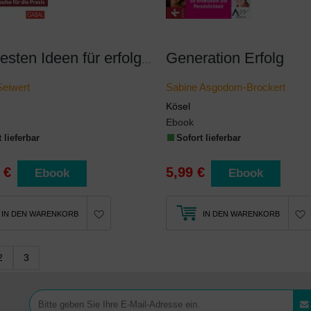
Generation Erfolg
Die besten Ideen für erfolgreiche Führung
Seiwert
Sabine Asgodom-Brockert
Kösel
Ebook
 lieferbar
Sofort lieferbar
 €
5,99 €
Ebook
Ebook
IN DEN WARENKORB
IN DEN WARENKORB
2
3