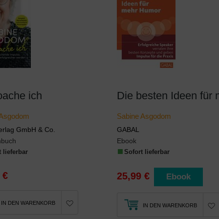
oache ich
 Asgodom
Sabine Asgodom
erlag GmbH & Co.
GABAL
nbuch
Ebook
 lieferbar
Sofort lieferbar
 €
25,99 €
Ebook
IN DEN WARENKORB
IN DEN WARENKORB