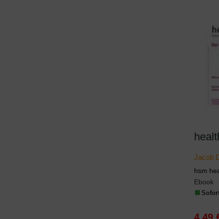
healt
Jacob 
hsm hea
Ebook
Sofort
4,49 