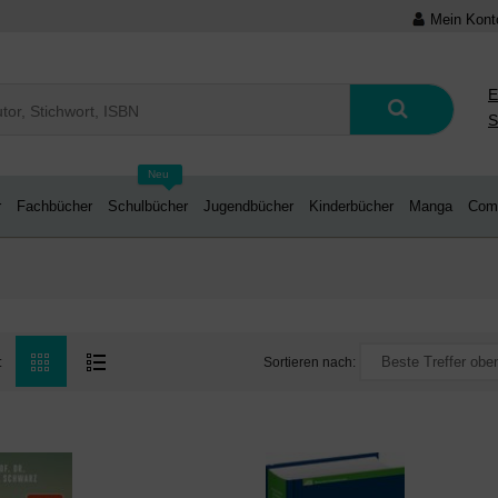
Mein Kont
E
S
Neu
r
Fachbücher
Schulbücher
Jugendbücher
Kinderbücher
Manga
Com
Sortieren nach:
: