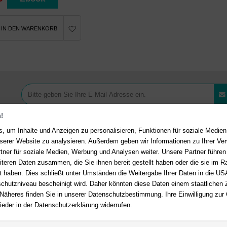
IN DEN WARENKORB
!
, um Inhalte und Anzeigen zu personalisieren, Funktionen für soziale Medie
unserer Website zu analysieren. Außerdem geben wir Informationen zu Ihrer V
tner für soziale Medien, Werbung und Analysen weiter. Unsere Partner führen
Ihre Vorteile bei uns
akt
iteren Daten zusammen, die Sie ihnen bereit gestellt haben oder die sie im 
 haben. Dies schließt unter Umständen die Weitergabe Ihrer Daten in die USA
Kostenloser Versand ab 36,- 
en Fragen?
Hier finden Sie
utzniveau bescheinigt wird. Daher könnten diese Daten einem staatlichen Z
Bestellwert
n auf häufig gestellte Fragen.
 Näheres finden Sie in unserer Datenschutzbestimmung. Ihre Einwilligung zur
Sicherer Online Shop und Zahl
ieder in der Datenschutzerklärung widerrufen.
er E-Mail:
service@deutsche-
SSL-Verschlüsselung
dlung.de
Viele Zahlungsmethoden wie P