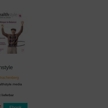
hstyle
Drachenberg
lthstyle.media
 lieferbar
€
Ebook