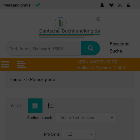
*Versand gratis
Erweiterte
Suche
MEIN WARENKORB
Artikel:
0
Summe:
0,00 €
Home
> > Patrick-porter
Ansicht:
Sortieren nach:
Pro Seite: