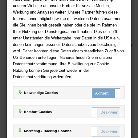
Fragen per E-Mail:
service@deutsche-buchhandlung.de
unserer Website an unsere Partner für soziale Medien,
Telefon: +49 (0)511 - 982 684 41
Werbung und Analysen weiter. Unsere Partner führen diese
Ihre Vorteile bei uns
Informationen möglicherweise mit weiteren Daten zusammen,
die Sie ihnen bereit gestellt haben oder die sie im Rahmen
Kostenloser Versand ab 36,- EUR Bestellwert
Ihrer Nutzung der Dienste gesammelt haben. Dies schließt
Sicherer Online Shop und Zahlung mit SSL-Verschlüsselung
unter Umständen die Weitergabe Ihrer Daten in die USA ein,
denen kein angemessenes Datenschutzniveau bescheinigt
Viele Zahlungsmethoden wie PayPal, Amazon Payment, Vorkasse
wird. Daher könnten diese Daten einem staatlichen Zugriff von
US-Behörden unterliegen. Näheres finden Sie in unserer
Zahlweisen
Datenschutzbestimmung. Ihre Einwilligung zur Cookie-
Nutzung können Sie jederzeit wieder in der
Datenschutzerklärung widerrufen.
Notwendige Cookies
Komfort Cookies
Marketing-/ Tracking-Cookies