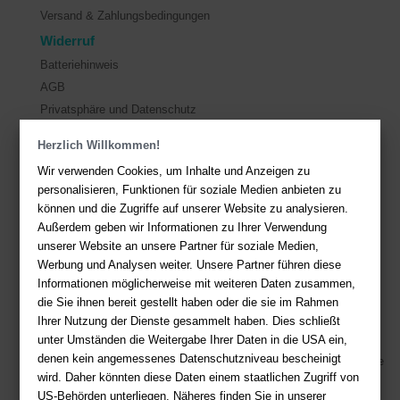
Versand & Zahlungsbedingungen
Widerruf
Batteriehinweis
AGB
Privatsphäre und Datenschutz
Herzlich Willkommen!
Kontakt
Wir verwenden Cookies, um Inhalte und Anzeigen zu
Sie haben Fragen?
Hier finden Sie Antworten auf häufig gestellte
personalisieren, Funktionen für soziale Medien anbieten zu
Fragen.
können und die Zugriffe auf unserer Website zu analysieren.
Außerdem geben wir Informationen zu Ihrer Verwendung
Fragen per E-Mail:
service@deutsche-buchhandlung.de
unserer Website an unsere Partner für soziale Medien,
Telefon: +49 (0)511 - 982 684 41
Werbung und Analysen weiter. Unsere Partner führen diese
Ihre Vorteile bei uns
Informationen möglicherweise mit weiteren Daten zusammen,
die Sie ihnen bereit gestellt haben oder die sie im Rahmen
Kostenloser Versand ab 36,- EUR Bestellwert
Ihrer Nutzung der Dienste gesammelt haben. Dies schließt
unter Umständen die Weitergabe Ihrer Daten in die USA ein,
Sicherer Online Shop und Zahlung mit SSL-Verschlüsselung
denen kein angemessenes Datenschutzniveau bescheinigt
Viele Zahlungsmethoden wie PayPal, Amazon Payment, Vorkasse
wird. Daher könnten diese Daten einem staatlichen Zugriff von
US-Behörden unterliegen. Näheres finden Sie in unserer
Zahlweisen