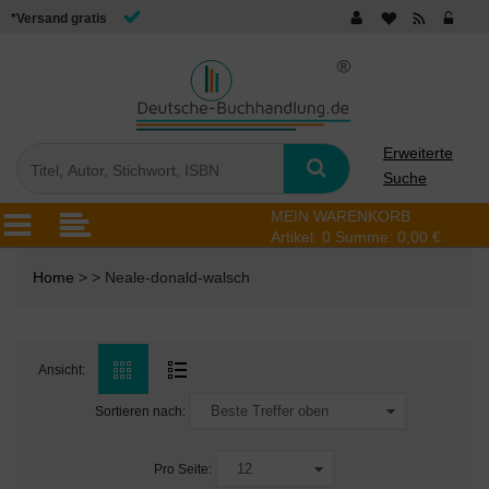
*Versand gratis
Erweiterte
Suche
MEIN WARENKORB
Artikel:
0
Summe:
0,00 €
Home
> > Neale-donald-walsch
Ansicht:
Sortieren nach:
Pro Seite: