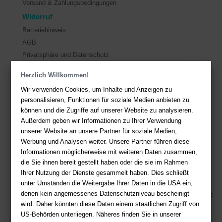
Versand & Zahlungsbedingungen
Widerruf
Batteriehinweis
AGB
Privatsphäre und Datenschutz
Herzlich Willkommen!
Kontakt
Wir verwenden Cookies, um Inhalte und Anzeigen zu
Sie haben Fragen?
Hier finden Sie Antworten auf häufig gestellte
personalisieren, Funktionen für soziale Medien anbieten zu
Fragen.
können und die Zugriffe auf unserer Website zu analysieren.
Außerdem geben wir Informationen zu Ihrer Verwendung
Fragen per E-Mail:
service@deutsche-buchhandlung.de
unserer Website an unsere Partner für soziale Medien,
Telefon: +49 (0)511 - 982 684 41
Werbung und Analysen weiter. Unsere Partner führen diese
Ihre Vorteile bei uns
Informationen möglicherweise mit weiteren Daten zusammen,
die Sie ihnen bereit gestellt haben oder die sie im Rahmen
Kostenloser Versand ab 36,- EUR Bestellwert
Ihrer Nutzung der Dienste gesammelt haben. Dies schließt
Sicherer Online Shop und Zahlung mit SSL-Verschlüsselung
unter Umständen die Weitergabe Ihrer Daten in die USA ein,
denen kein angemessenes Datenschutzniveau bescheinigt
Viele Zahlungsmethoden wie PayPal, Amazon Payment, Vorkasse
wird. Daher könnten diese Daten einem staatlichen Zugriff von
US-Behörden unterliegen. Näheres finden Sie in unserer
Zahlweisen