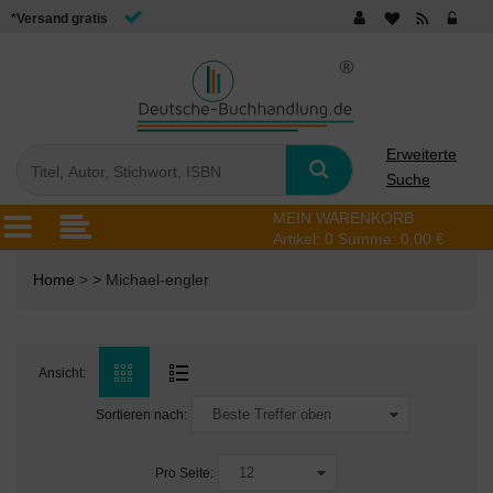
*Versand gratis
Erweiterte
Suche
MEIN WARENKORB
Artikel:
0
Summe:
0,00 €
Home
> > Michael-engler
Ansicht:
Sortieren nach:
Pro Seite: