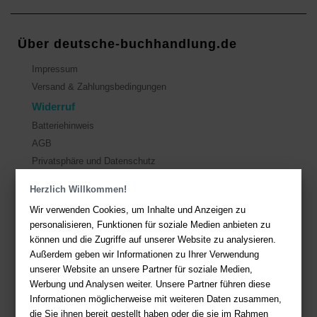
Über deutsche-buchhandlung.de
Impressum
Versand & Zahlungsbedingungen
Widerruf
Batteriehinweis
AGB
Privatsphäre und Datenschutz
Herzlich Willkommen!
Kontakt
Wir verwenden Cookies, um Inhalte und Anzeigen zu
Sie haben Fragen?
Hier finden Sie Antworten auf häufig gestellte
personalisieren, Funktionen für soziale Medien anbieten zu
Fragen.
können und die Zugriffe auf unserer Website zu analysieren.
Außerdem geben wir Informationen zu Ihrer Verwendung
Fragen per E-Mail:
service@deutsche-buchhandlung.de
unserer Website an unsere Partner für soziale Medien,
Telefon: +49 (0)511 - 982 684 41
Werbung und Analysen weiter. Unsere Partner führen diese
Ihre Vorteile bei uns
Informationen möglicherweise mit weiteren Daten zusammen,
die Sie ihnen bereit gestellt haben oder die sie im Rahmen