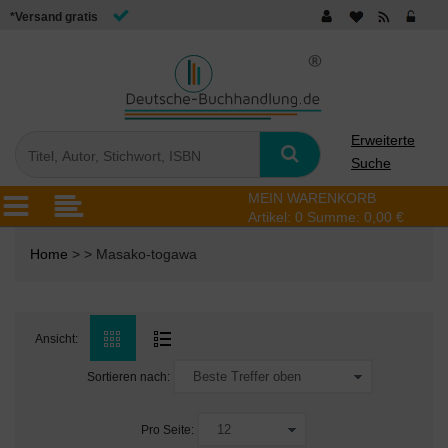
*Versand gratis
Erweiterte
Suche
MEIN WARENKORB
Artikel:
0
Summe:
0,00 €
Home
> > Masako-togawa
Ansicht:
Sortieren nach:
Pro Seite: