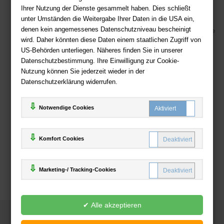
Kostenloser Versand ab 36,- EUR Bestellwert
Ihrer Nutzung der Dienste gesammelt haben. Dies schließt
unter Umständen die Weitergabe Ihrer Daten in die USA ein,
Sicherer Online Shop und Zahlung mit SSL-Verschlüsselung
denen kein angemessenes Datenschutzniveau bescheinigt
Viele Zahlungsmethoden wie PayPal, Amazon Payment, Vorkasse
wird. Daher könnten diese Daten einem staatlichen Zugriff von
US-Behörden unterliegen. Näheres finden Sie in unserer
Zahlweisen
Datenschutzbestimmung. Ihre Einwilligung zur Cookie-
Nutzung können Sie jederzeit wieder in der
Datenschutzerklärung widerrufen.
Notwendige Cookies
Komfort Cookies
Marketing-/ Tracking-Cookies
© 2025
Deutsche-Buchhandlung.de
www.deutsche-buchhandlung.de ist ein Angebot der