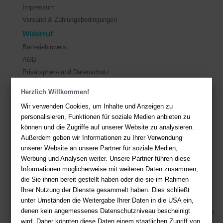
Impressum
Versand & Zahlungsbedingungen
Widerruf
Batteriehinweis
AGB
Privatsphäre und Datenschutz
Herzlich Willkommen!
Kontakt
Wir verwenden Cookies, um Inhalte und Anzeigen zu
Sie haben Fragen?
Hier finden Sie Antworten auf häufig gestellte
personalisieren, Funktionen für soziale Medien anbieten zu
Fragen.
können und die Zugriffe auf unserer Website zu analysieren.
Außerdem geben wir Informationen zu Ihrer Verwendung
Fragen per E-Mail:
service@deutsche-buchhandlung.de
unserer Website an unsere Partner für soziale Medien,
Telefon: +49 (0)511 - 982 684 41
Werbung und Analysen weiter. Unsere Partner führen diese
Ihre Vorteile bei uns
Informationen möglicherweise mit weiteren Daten zusammen,
die Sie ihnen bereit gestellt haben oder die sie im Rahmen
Kostenloser Versand ab 36,- EUR Bestellwert
Ihrer Nutzung der Dienste gesammelt haben. Dies schließt
unter Umständen die Weitergabe Ihrer Daten in die USA ein,
Sicherer Online Shop und Zahlung mit SSL-Verschlüsselung
denen kein angemessenes Datenschutzniveau bescheinigt
Viele Zahlungsmethoden wie PayPal, Amazon Payment, Vorkasse
wird. Daher könnten diese Daten einem staatlichen Zugriff von