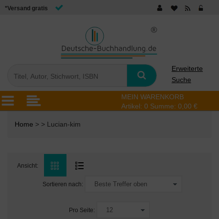
*Versand gratis
Erweiterte
Suche
MEIN WARENKORB
Artikel:
0
Summe:
0,00 €
Home
> > Lucian-kim
Ansicht:
Sortieren nach:
Pro Seite: