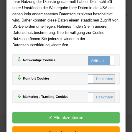
Kostenloser Versand ab 36,- EUR Bestellwert
Ihrer Nutzung der Dienste gesammelt haben. Dies schließt
Sicherer Online Shop und Zahlung mit SSL-Verschlüsselung
unter Umständen die Weitergabe Ihrer Daten in die USA ein,
denen kein angemessenes Datenschutzniveau bescheinigt
Viele Zahlungsmethoden wie PayPal, Amazon Payment, Vorkasse
wird. Daher könnten diese Daten einem staatlichen Zugriff von
US-Behörden unterliegen. Näheres finden Sie in unserer
Zahlweisen
Datenschutzbestimmung. Ihre Einwilligung zur Cookie-
Nutzung können Sie jederzeit wieder in der
Datenschutzerklärung widerrufen.
Notwendige Cookies
Komfort Cookies
Marketing-/ Tracking-Cookies
© 2025
Deutsche-Buchhandlung.de
www.deutsche-buchhandlung.de ist ein Angebot der
KAUF
save
Handelsgesellschaft mbH