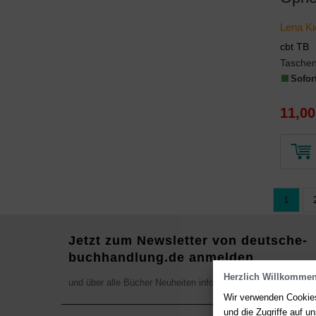
Lena Ki
cbt TB
Tasche
Sofort
11,00
1
Jetzt zum Newsletter von deutsche-
buchhandlung.de anmelden
Herzlich Willkommen
und über alle Bücher Neuheiten informieren
Wir verwenden Cookies
und die Zugriffe auf 