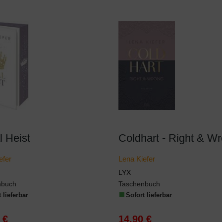
 Heist
Coldhart - Right & W
efer
Lena Kiefer
LYX
nbuch
Taschenbuch
 lieferbar
Sofort lieferbar
 €
14,90 €