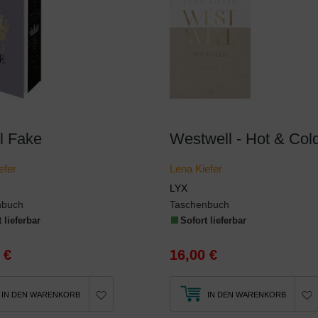
l Fake
Westwell - Hot & Col
efer
Lena Kiefer
LYX
nbuch
Taschenbuch
 lieferbar
Sofort lieferbar
 €
16,00 €
IN DEN WARENKORB
IN DEN WARENKORB