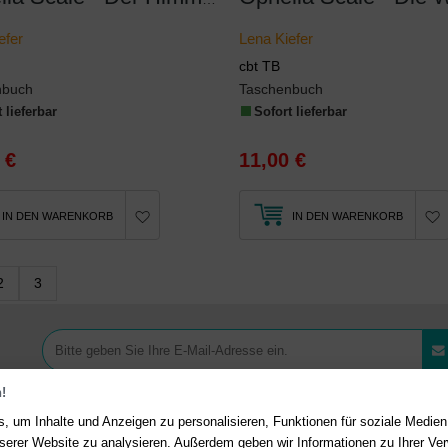
efer
Lena Kiefer
cbt TB
nbuch
Taschenbuch
 lieferbar
Sofort lieferbar
 €
11,00 €
IN DEN WARENKORB
IN DEN WARENKORB
2
3
!
, um Inhalte und Anzeigen zu personalisieren, Funktionen für soziale Medie
unserer Website zu analysieren. Außerdem geben wir Informationen zu Ihrer V