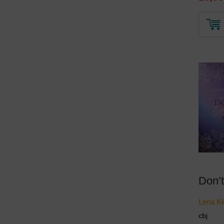
Don’
Lena Ki
cbj