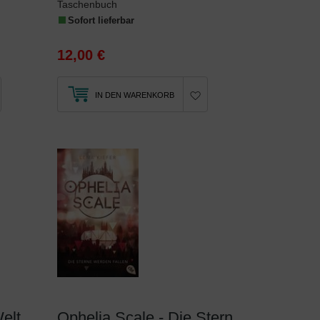
Taschenbuch
Sofort lieferbar
12,00 €
IN DEN WARENKORB
Ophelia Scale - Die Welt wird brennen
Ophelia Scale - Die Sterne werden fallen