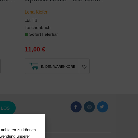
Lena Kiefer
cbt TB
Taschenbuch
Sofort lieferbar
11,00 €
IN DEN WARENKORB
LOS
n anbieten zu können
erwendung unserer