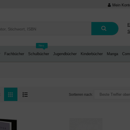
Mein Kont
E
S
Neu
r
Fachbücher
Schulbücher
Jugendbücher
Kinderbücher
Manga
Com
Sortieren nach:
: