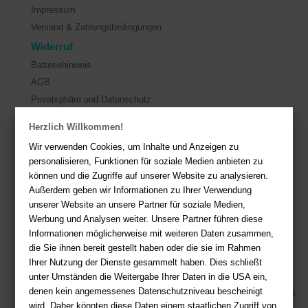
Impressum
Versand & Zahlungsbedingungen
Widerruf
Batteriehinweis
AGB
Privatsphäre und Datenschutz
Herzlich Willkommen!
Kontakt
Wir verwenden Cookies, um Inhalte und Anzeigen zu
Sie haben Fragen?
Hier finden Sie Antworten auf häufig gestellte
personalisieren, Funktionen für soziale Medien anbieten zu
Fragen.
können und die Zugriffe auf unserer Website zu analysieren.
Außerdem geben wir Informationen zu Ihrer Verwendung
Fragen per E-Mail:
service@deutsche-buchhandlung.de
unserer Website an unsere Partner für soziale Medien,
Telefon: +49 (0)511 - 982 684 41
Werbung und Analysen weiter. Unsere Partner führen diese
Ihre Vorteile bei uns
Informationen möglicherweise mit weiteren Daten zusammen,
die Sie ihnen bereit gestellt haben oder die sie im Rahmen
Kostenloser Versand ab 36,- EUR Bestellwert
Ihrer Nutzung der Dienste gesammelt haben. Dies schließt
unter Umständen die Weitergabe Ihrer Daten in die USA ein,
Sicherer Online Shop und Zahlung mit SSL-Verschlüsselung
denen kein angemessenes Datenschutzniveau bescheinigt
Viele Zahlungsmethoden wie PayPal, Amazon Payment, Vorkasse
wird. Daher könnten diese Daten einem staatlichen Zugriff von