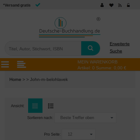
*Versand gratis
Erweiterte
Suche
MEIN WARENKORB
Artikel:
0
Summe:
0,00 €
Home
> > John-m-belohlavek
Ansicht:
Sortieren nach:
Pro Seite: