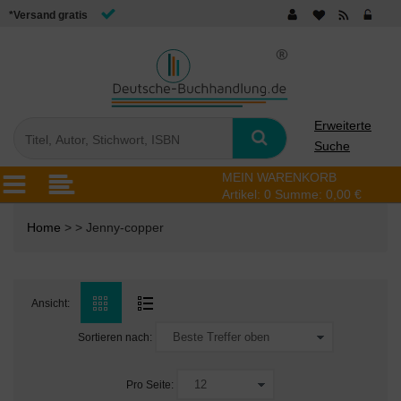
*Versand gratis
Erweiterte
Suche
MEIN WARENKORB
Artikel:
0
Summe:
0,00 €
Home
> > Jenny-copper
Ansicht:
Sortieren nach:
Pro Seite: