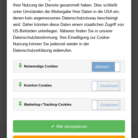
Kostenloser Versand ab 36,- EUR Bestellwert
Ihrer Nutzung der Dienste gesammelt haben. Dies schließt
Sicherer Online Shop und Zahlung mit SSL-Verschlüsselung
unter Umständen die Weitergabe Ihrer Daten in die USA ein,
denen kein angemessenes Datenschutzniveau bescheinigt
Viele Zahlungsmethoden wie PayPal, Amazon Payment, Vorkasse
wird. Daher könnten diese Daten einem staatlichen Zugriff von
US-Behörden unterliegen. Näheres finden Sie in unserer
Zahlweisen
Datenschutzbestimmung. Ihre Einwilligung zur Cookie-
Nutzung können Sie jederzeit wieder in der
Datenschutzerklärung widerrufen.
Notwendige Cookies
Komfort Cookies
Marketing-/ Tracking-Cookies
© 2025
Deutsche-Buchhandlung.de
www.deutsche-buchhandlung.de ist ein Angebot der