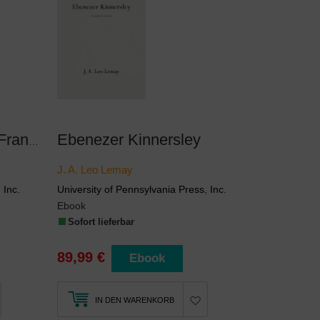
Ebenezer Kinnersley
The Life of Benjamin Franklin, Volume 1
J. A. Leo Lemay
 Inc.
University of Pennsylvania Press, Inc.
Ebook
Sofort lieferbar
89,99 €
Ebook
IN DEN WARENKORB