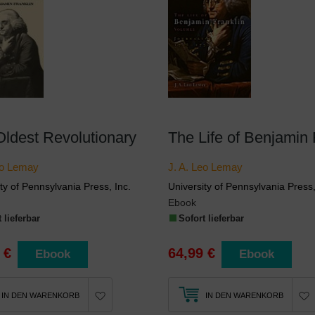
Oldest Revolutionary
eo Lemay
J. A. Leo Lemay
ty of Pennsylvania Press, Inc.
University of Pennsylvania Press,
Ebook
 lieferbar
Sofort lieferbar
 €
64,99 €
Ebook
Ebook
IN DEN WARENKORB
IN DEN WARENKORB