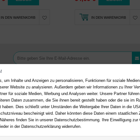
IN DEN WARENKORB
IN DEN WARENKORB
!
, um Inhalte und Anzeigen zu personalisieren, Funktionen für soziale Medie
unserer Website zu analysieren. Außerdem geben wir Informationen zu Ihrer V
tner für soziale Medien, Werbung und Analysen weiter. Unsere Partner führen
Ihre Vorteile bei uns
akt
iteren Daten zusammen, die Sie ihnen bereit gestellt haben oder die sie im 
 haben. Dies schließt unter Umständen die Weitergabe Ihrer Daten in die USA
Kostenloser Versand ab 36,- 
en Fragen?
Hier finden Sie
utzniveau bescheinigt wird. Daher könnten diese Daten einem staatlichen Z
Bestellwert
n auf häufig gestellte Fragen.
 Näheres finden Sie in unserer Datenschutzbestimmung. Ihre Einwilligung zur
Sicherer Online Shop und Zahl
ieder in der Datenschutzerklärung widerrufen.
er E-Mail:
service@deutsche-
SSL-Verschlüsselung
dlung.de
Viele Zahlungsmethoden wie P