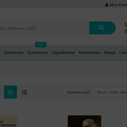
Mein Kont
E
S
Neu
r
Fachbücher
Schulbücher
Jugendbücher
Kinderbücher
Manga
Com
Sortieren nach:
: