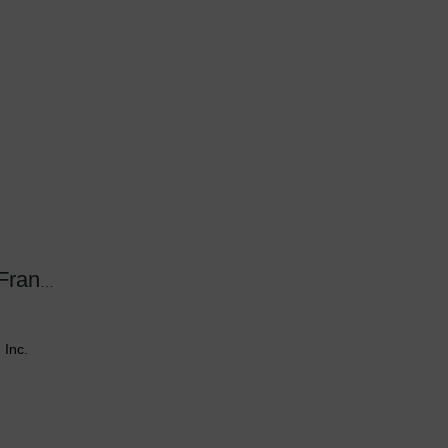
The Life of Benjamin Franklin, Volume 3
 Inc.