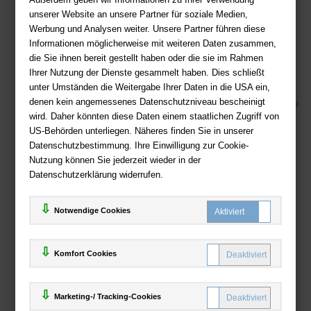
Fragen per E-Mail:
service@deutsche-buchhandlung.de
unserer Website an unsere Partner für soziale Medien,
Telefon: +49 (0)511 - 982 684 41
Werbung und Analysen weiter. Unsere Partner führen diese
Ihre Vorteile bei uns
Informationen möglicherweise mit weiteren Daten zusammen,
die Sie ihnen bereit gestellt haben oder die sie im Rahmen
Kostenloser Versand ab 36,- EUR Bestellwert
Ihrer Nutzung der Dienste gesammelt haben. Dies schließt
unter Umständen die Weitergabe Ihrer Daten in die USA ein,
Sicherer Online Shop und Zahlung mit SSL-Verschlüsselung
denen kein angemessenes Datenschutzniveau bescheinigt
Viele Zahlungsmethoden wie PayPal, Amazon Payment, Vorkasse
wird. Daher könnten diese Daten einem staatlichen Zugriff von
US-Behörden unterliegen. Näheres finden Sie in unserer
Zahlweisen
Datenschutzbestimmung. Ihre Einwilligung zur Cookie-
Nutzung können Sie jederzeit wieder in der
Datenschutzerklärung widerrufen.
Notwendige Cookies
Komfort Cookies
Marketing-/ Tracking-Cookies