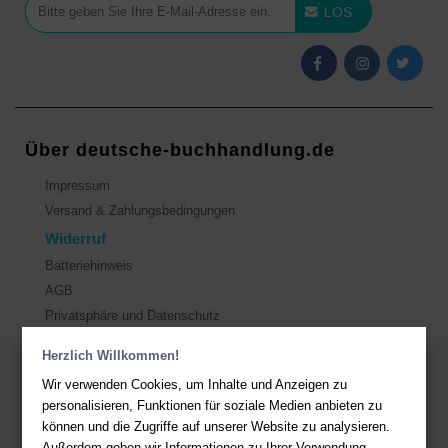
LOS
Über deutsche-buchhandlung.de
Impressum
Versand & Zahlungsbedingungen
Widerruf
Batteriehinweis
AGB
Privatsphäre und Datenschutz
Herzlich Willkommen!
Kontakt
Wir verwenden Cookies, um Inhalte und Anzeigen zu
Sie haben Fragen?
Hier finden Sie Antworten auf häufig gestellte
personalisieren, Funktionen für soziale Medien anbieten zu
Fragen.
können und die Zugriffe auf unserer Website zu analysieren.
Außerdem geben wir Informationen zu Ihrer Verwendung