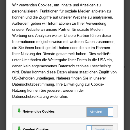
Kontakt
Wir verwenden Cookies, um Inhalte und Anzeigen zu
Sie haben Fragen?
Hier finden Sie Antworten auf häufig gestellte
personalisieren, Funktionen für soziale Medien anbieten zu
Fragen.
können und die Zugriffe auf unserer Website zu analysieren.
Außerdem geben wir Informationen zu Ihrer Verwendung
Fragen per E-Mail:
service@deutsche-buchhandlung.de
unserer Website an unsere Partner für soziale Medien,
Telefon: +49 (0)511 - 982 684 41
Werbung und Analysen weiter. Unsere Partner führen diese
Ihre Vorteile bei uns
Informationen möglicherweise mit weiteren Daten zusammen,
die Sie ihnen bereit gestellt haben oder die sie im Rahmen
Kostenloser Versand ab 36,- EUR Bestellwert
Ihrer Nutzung der Dienste gesammelt haben. Dies schließt
Sicherer Online Shop und Zahlung mit SSL-Verschlüsselung
unter Umständen die Weitergabe Ihrer Daten in die USA ein,
denen kein angemessenes Datenschutzniveau bescheinigt
Viele Zahlungsmethoden wie PayPal, Amazon Payment, Vorkasse
wird. Daher könnten diese Daten einem staatlichen Zugriff von
US-Behörden unterliegen. Näheres finden Sie in unserer
Zahlweisen
Datenschutzbestimmung. Ihre Einwilligung zur Cookie-
Nutzung können Sie jederzeit wieder in der
Datenschutzerklärung widerrufen.
Notwendige Cookies
Komfort Cookies