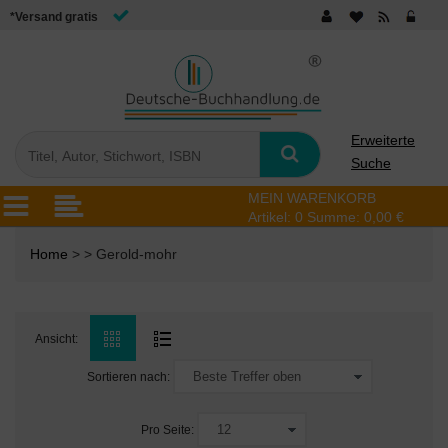
*Versand gratis
Erweiterte
Suche
MEIN WARENKORB
Artikel:
0
Summe:
0,00 €
Home
> > Gerold-mohr
Ansicht:
Sortieren nach:
Pro Seite: