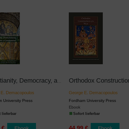
Christianity, Democracy, and the Shadow of Constantine
 E. Demacopoulos
George E. Demacopoulos
 University Press
Fordham University Press
Ebook
 lieferbar
Sofort lieferbar
 €
44,99 €
Ebook
Ebook