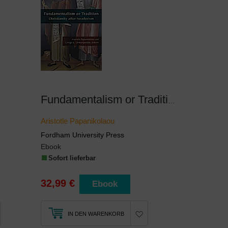
Fundamentalism or Tradition
Aristotle Papanikolaou
Fordham University Press
Ebook
Sofort lieferbar
32,99 €
Ebook
IN DEN WARENKORB