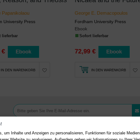
le Papanikolaou
George E. Demacopoulos
 University Press
Fordham University Press
Ebook
 lieferbar
Sofort lieferbar
 €
72,99 €
Ebook
Ebook
IN DEN WARENKORB
IN DEN WARENKORB
!
, um Inhalte und Anzeigen zu personalisieren, Funktionen für soziale Medie
unserer Website zu analysieren. Außerdem geben wir Informationen zu Ihrer V