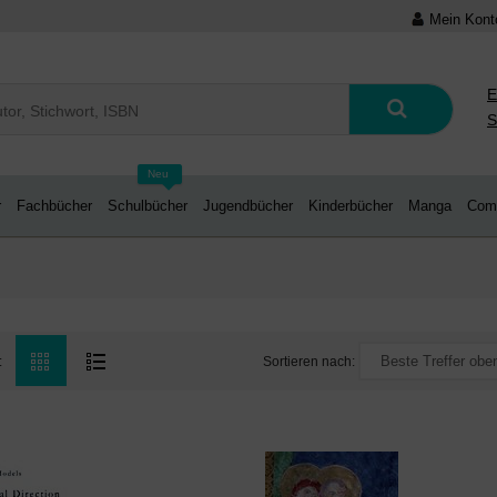
Mein Kont
E
S
Neu
r
Fachbücher
Schulbücher
Jugendbücher
Kinderbücher
Manga
Com
Sortieren nach:
: