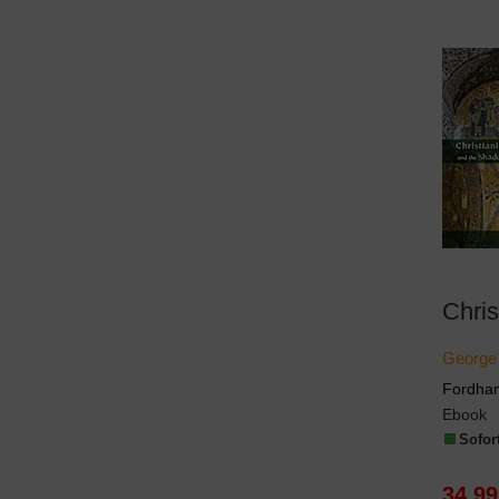
George
Fordham
Ebook
Sofort
34,99