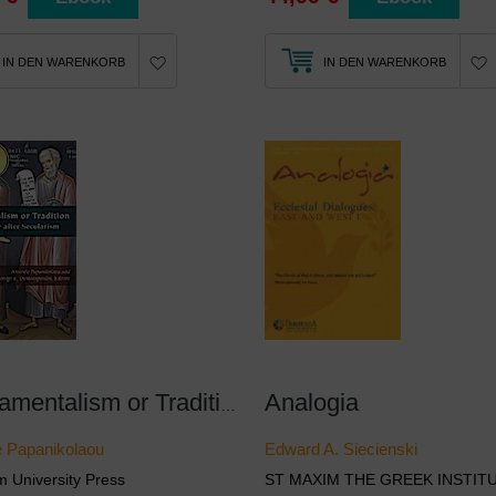
IN DEN WARENKORB
IN DEN WARENKORB
Analogia
Fundamentalism or Tradition
le Papanikolaou
Edward A. Siecienski
 University Press
ST MAXIM THE GREEK INSTIT