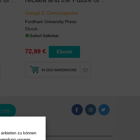
Nicaea and the Future of Christianity
Nicaea and the Future of Christianity
George E. Demacopoulos
Fordham University Press
Ebook
Sofort lieferbar
72,99 €
Ebook
IN DEN WARENKORB
LOS
n anbieten zu können
erwendung unserer