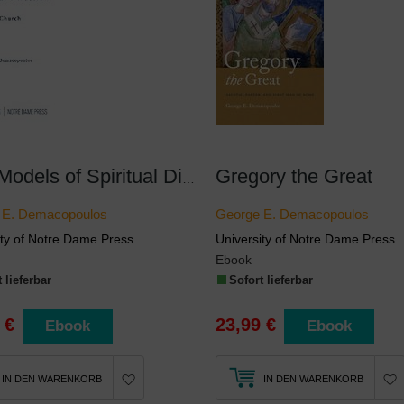
Gregory the Great
Five Models of Spiritual Direction in the Early Church
 E. Demacopoulos
George E. Demacopoulos
ity of Notre Dame Press
University of Notre Dame Press
Ebook
 lieferbar
Sofort lieferbar
 €
23,99 €
Ebook
Ebook
IN DEN WARENKORB
IN DEN WARENKORB