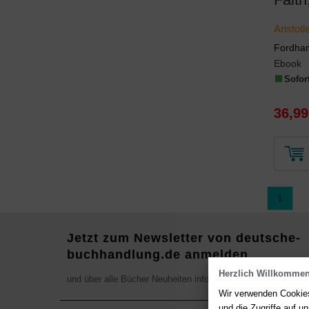
Aristot
Fordham
Ebook
Sofort
36,99
1
Jetzt zum Newsletter von deutsche-
buchhandlung.de anmelden
Herzlich Willkommen
und über alle Bücher Neuheiten informieren
Wir verwenden Cookies
und die Zugriffe auf 