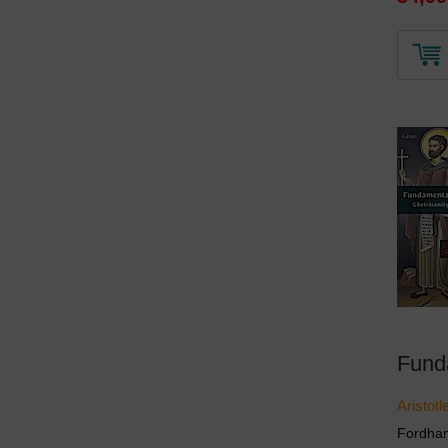
Aristot
Fordham