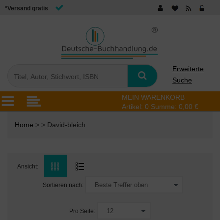
*Versand gratis
Erweiterte
Suche
MEIN WARENKORB
Artikel:
0
Summe:
0,00 €
Home
> > David-bleich
Ansicht:
Sortieren nach:
Pro Seite: