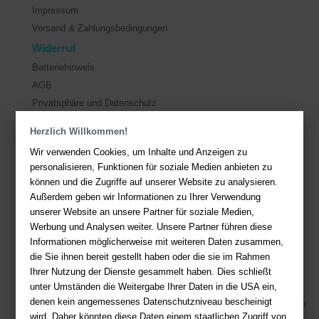
Impressum
Versand & Zahlungsbedingungen
Widerruf
Batteriehinweis
AGB
Privatsphäre und Datenschutz
Herzlich Willkommen!
Kontakt
Wir verwenden Cookies, um Inhalte und Anzeigen zu
Sie haben Fragen?
Hier finden Sie Antworten auf häufig gestellte
personalisieren, Funktionen für soziale Medien anbieten zu
Fragen.
können und die Zugriffe auf unserer Website zu analysieren.
Außerdem geben wir Informationen zu Ihrer Verwendung
Fragen per E-Mail:
service@deutsche-buchhandlung.de
unserer Website an unsere Partner für soziale Medien,
Telefon: +49 (0)511 - 982 684 41
Werbung und Analysen weiter. Unsere Partner führen diese
Ihre Vorteile bei uns
Informationen möglicherweise mit weiteren Daten zusammen,
die Sie ihnen bereit gestellt haben oder die sie im Rahmen
Kostenloser Versand ab 36,- EUR Bestellwert
Ihrer Nutzung der Dienste gesammelt haben. Dies schließt
unter Umständen die Weitergabe Ihrer Daten in die USA ein,
Sicherer Online Shop und Zahlung mit SSL-Verschlüsselung
denen kein angemessenes Datenschutzniveau bescheinigt
Viele Zahlungsmethoden wie PayPal, Amazon Payment, Vorkasse
wird. Daher könnten diese Daten einem staatlichen Zugriff von