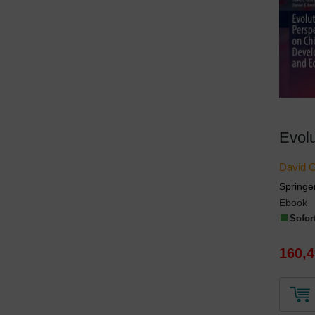
David C
Springer
Ebook
Sofort
160,4