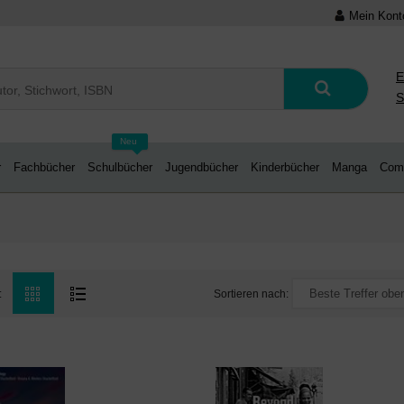
Mein Kont
E
S
Neu
r
Fachbücher
Schulbücher
Jugendbücher
Kinderbücher
Manga
Com
Sortieren nach:
: