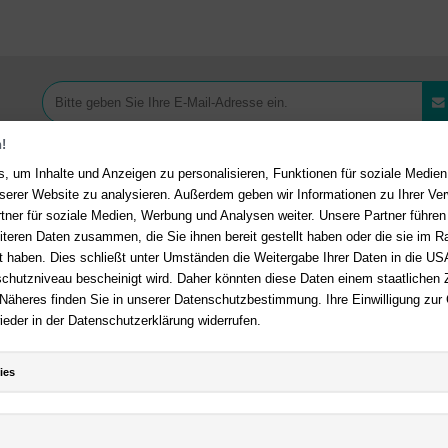
!
, um Inhalte und Anzeigen zu personalisieren, Funktionen für soziale Medie
unserer Website zu analysieren. Außerdem geben wir Informationen zu Ihrer V
tner für soziale Medien, Werbung und Analysen weiter. Unsere Partner führen
Ihre Vorteile bei uns
akt
iteren Daten zusammen, die Sie ihnen bereit gestellt haben oder die sie im 
 haben. Dies schließt unter Umständen die Weitergabe Ihrer Daten in die USA
Kostenloser Versand ab 36,- 
en Fragen?
Hier finden Sie
utzniveau bescheinigt wird. Daher könnten diese Daten einem staatlichen Z
Bestellwert
n auf häufig gestellte Fragen.
 Näheres finden Sie in unserer Datenschutzbestimmung. Ihre Einwilligung zur
Sicherer Online Shop und Zahl
ieder in der Datenschutzerklärung widerrufen.
er E-Mail:
service@deutsche-
SSL-Verschlüsselung
dlung.de
Viele Zahlungsmethoden wie P
 +49 (0)511 - 982 684 41
Amazon Payment, Vorkasse
ies