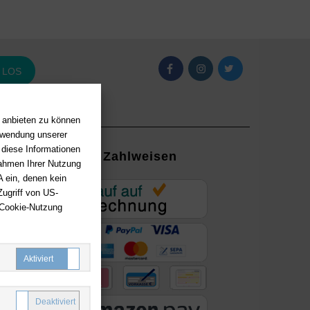
LOS
n anbieten zu können
erwendung unserer
 diese Informationen
Zahlweisen
Rahmen Ihrer Nutzung
 ein, denen kein
EUR
ugriff von US-
 Cookie-Nutzung
ung mit
ayPal,