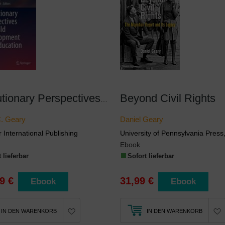
Beyond Civil Rights
Evolutionary Perspectives on Child Development and Education
. Geary
Daniel Geary
 International Publishing
University of Pennsylvania Press,
Ebook
 lieferbar
Sofort lieferbar
9 €
31,99 €
Ebook
Ebook
IN DEN WARENKORB
IN DEN WARENKORB