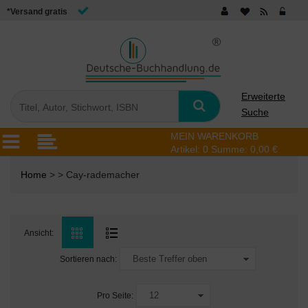
*Versand gratis
Erweiterte
Suche
MEIN WARENKORB
Artikel:
0
Summe:
0,00 €
Home
> > Cay-rademacher
Ansicht:
Sortieren nach:
Pro Seite: