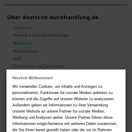
Über deutsche-buchhandlung.de
Impressum
Versand & Zahlungsbedingungen
Widerruf
Batteriehinweis
AGB
Privatsphäre und Datenschutz
Herzlich Willkommen!
Kontakt
Wir verwenden Cookies, um Inhalte und Anzeigen zu
Sie haben Fragen?
Hier finden Sie Antworten auf häufig gestellte
personalisieren, Funktionen für soziale Medien anbieten zu
Fragen.
können und die Zugriffe auf unserer Website zu analysieren.
Außerdem geben wir Informationen zu Ihrer Verwendung
Fragen per E-Mail:
service@deutsche-buchhandlung.de
unserer Website an unsere Partner für soziale Medien,
Telefon: +49 (0)511 - 982 684 41
Werbung und Analysen weiter. Unsere Partner führen diese
Ihre Vorteile bei uns
Informationen möglicherweise mit weiteren Daten zusammen,
die Sie ihnen bereit gestellt haben oder die sie im Rahmen