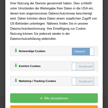
Kostenloser Versand ab 36,- EUR Bestellwert
Ihrer Nutzung der Dienste gesammelt haben. Dies schließt
unter Umständen die Weitergabe Ihrer Daten in die USA ein,
Sicherer Online Shop und Zahlung mit SSL-Verschlüsselung
denen kein angemessenes Datenschutzniveau bescheinigt
Viele Zahlungsmethoden wie PayPal, Amazon Payment, Vorkasse
wird. Daher könnten diese Daten einem staatlichen Zugriff von
US-Behörden unterliegen. Näheres finden Sie in unserer
Zahlweisen
Datenschutzbestimmung. Ihre Einwilligung zur Cookie-
Nutzung können Sie jederzeit wieder in der
Datenschutzerklärung widerrufen.
Notwendige Cookies
Komfort Cookies
Marketing-/ Tracking-Cookies
© 2025
Deutsche-Buchhandlung.de
www.deutsche-buchhandlung.de ist ein Angebot der