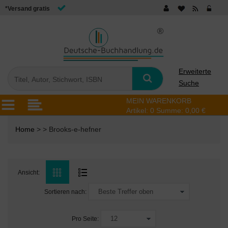
*Versand gratis
Erweiterte
Suche
MEIN WARENKORB
Artikel:
0
Summe:
0,00 €
Home
> > Brooks-e-hefner
Ansicht:
Sortieren nach:
Pro Seite: