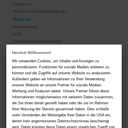
Impressum
Versand & Zahlungsbedingungen
Widerruf
Batteriehinweis
AGB
Privatsphäre und Datenschutz
Herzlich Willkommen!
Kontakt
Wir verwenden Cookies, um Inhalte und Anzeigen zu
Sie haben Fragen?
Hier finden Sie Antworten auf häufig gestellte
personalisieren, Funktionen für soziale Medien anbieten zu
Fragen.
können und die Zugriffe auf unserer Website zu analysieren.
Außerdem geben wir Informationen zu Ihrer Verwendung
Fragen per E-Mail:
service@deutsche-buchhandlung.de
unserer Website an unsere Partner für soziale Medien,
Telefon: +49 (0)511 - 982 684 41
Werbung und Analysen weiter. Unsere Partner führen diese
Ihre Vorteile bei uns
Informationen möglicherweise mit weiteren Daten zusammen,
die Sie ihnen bereit gestellt haben oder die sie im Rahmen
Kostenloser Versand ab 36,- EUR Bestellwert
Ihrer Nutzung der Dienste gesammelt haben. Dies schließt
unter Umständen die Weitergabe Ihrer Daten in die USA ein,
Sicherer Online Shop und Zahlung mit SSL-Verschlüsselung
denen kein angemessenes Datenschutzniveau bescheinigt
Viele Zahlungsmethoden wie PayPal, Amazon Payment, Vorkasse
wird. Daher könnten diese Daten einem staatlichen Zugriff von