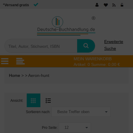
*Versand gratis
Erweiterte
Suche
MEIN WARENKORB
Artikel:
0
Summe:
0,00 €
Home
> > Aeron-hunt
Ansicht:
Sortieren nach:
Pro Seite: