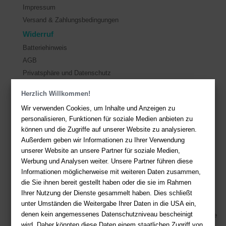
Impressum
Versand & Zahlungsbedingungen
Widerruf
Batteriehinweis
AGB
Privatsphäre und Datenschutz
Herzlich Willkommen!
Kontakt
Wir verwenden Cookies, um Inhalte und Anzeigen zu
Sie haben Fragen?
Hier finden Sie Antworten auf häufig gestellte
personalisieren, Funktionen für soziale Medien anbieten zu
Fragen.
können und die Zugriffe auf unserer Website zu analysieren.
Außerdem geben wir Informationen zu Ihrer Verwendung
Fragen per E-Mail:
service@deutsche-buchhandlung.de
unserer Website an unsere Partner für soziale Medien,
Telefon: +49 (0)511 - 982 684 41
Werbung und Analysen weiter. Unsere Partner führen diese
Ihre Vorteile bei uns
Informationen möglicherweise mit weiteren Daten zusammen,
die Sie ihnen bereit gestellt haben oder die sie im Rahmen
Kostenloser Versand ab 36,- EUR Bestellwert
Ihrer Nutzung der Dienste gesammelt haben. Dies schließt
Sicherer Online Shop und Zahlung mit SSL-Verschlüsselung
unter Umständen die Weitergabe Ihrer Daten in die USA ein,
denen kein angemessenes Datenschutzniveau bescheinigt
Viele Zahlungsmethoden wie PayPal, Amazon Payment, Vorkasse
wird. Daher könnten diese Daten einem staatlichen Zugriff von