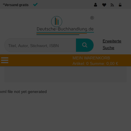
*Versand gratis
Erweiterte
Suche
MEIN WARENKORB
Artikel:
0
Summe:
0,00 €
xml file not yet generated