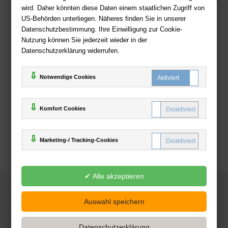
wird. Daher könnten diese Daten einem staatlichen Zugriff von
US-Behörden unterliegen. Näheres finden Sie in unserer
Zahlweisen
Datenschutzbestimmung. Ihre Einwilligung zur Cookie-
Nutzung können Sie jederzeit wieder in der
Datenschutzerklärung widerrufen.
Notwendige Cookies
Komfort Cookies
Marketing-/ Tracking-Cookies
© 2025
Deutsche-Buchhandlung.de
www.deutsche-buchhandlung.de ist ein Angebot der
KAUF
save
Handelsgesellschaft mbH
Powered by Inooga