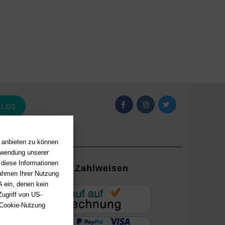
LOS
n anbieten zu können
erwendung unserer
 diese Informationen
Zahlweisen
Rahmen Ihrer Nutzung
 ein, denen kein
EUR
ugriff von US-
 Cookie-Nutzung
ung mit