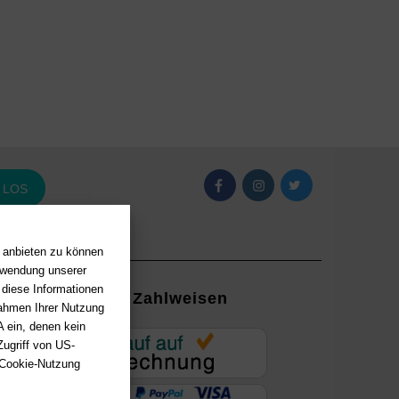
LOS
n anbieten zu können
erwendung unserer
 diese Informationen
Zahlweisen
Rahmen Ihrer Nutzung
 ein, denen kein
EUR
ugriff von US-
 Cookie-Nutzung
ung mit