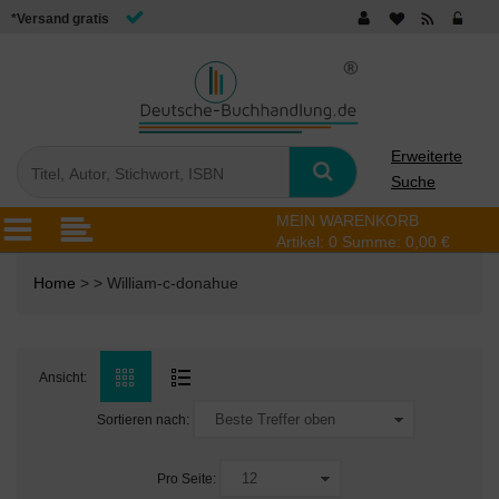
*Versand gratis
Erweiterte
Suche
MEIN WARENKORB
Artikel:
0
Summe:
0,00 €
Home
> > William-c-donahue
Ansicht:
Sortieren nach:
Pro Seite: