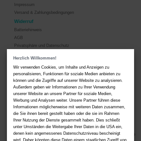
Impressum
Versand & Zahlungsbedingungen
Widerruf
Batteriehinweis
AGB
Privatsphäre und Datenschutz
Herzlich Willkommen!
Kontakt
Wir verwenden Cookies, um Inhalte und Anzeigen zu
Sie haben Fragen?
Hier finden Sie Antworten auf häufig gestellte
personalisieren, Funktionen für soziale Medien anbieten zu
Fragen.
können und die Zugriffe auf unserer Website zu analysieren.
Außerdem geben wir Informationen zu Ihrer Verwendung
Fragen per E-Mail:
service@deutsche-buchhandlung.de
unserer Website an unsere Partner für soziale Medien,
Telefon: +49 (0)511 - 982 684 41
Werbung und Analysen weiter. Unsere Partner führen diese
Ihre Vorteile bei uns
Informationen möglicherweise mit weiteren Daten zusammen,
die Sie ihnen bereit gestellt haben oder die sie im Rahmen
Kostenloser Versand ab 36,- EUR Bestellwert
Ihrer Nutzung der Dienste gesammelt haben. Dies schließt
unter Umständen die Weitergabe Ihrer Daten in die USA ein,
Sicherer Online Shop und Zahlung mit SSL-Verschlüsselung
denen kein angemessenes Datenschutzniveau bescheinigt
Viele Zahlungsmethoden wie PayPal, Amazon Payment, Vorkasse
wird. Daher könnten diese Daten einem staatlichen Zugriff von