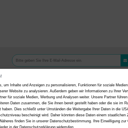
!
, um Inhalte und Anzeigen zu personalisieren, Funktionen für soziale Medie
unserer Website zu analysieren. Außerdem geben wir Informationen zu Ihrer V
tner für soziale Medien, Werbung und Analysen weiter. Unsere Partner führen
Ihre Vorteile bei uns
akt
iteren Daten zusammen, die Sie ihnen bereit gestellt haben oder die sie im 
 haben. Dies schließt unter Umständen die Weitergabe Ihrer Daten in die USA
Kostenloser Versand ab 36,- 
en Fragen?
Hier finden Sie
utzniveau bescheinigt wird. Daher könnten diese Daten einem staatlichen Z
Bestellwert
n auf häufig gestellte Fragen.
 Näheres finden Sie in unserer Datenschutzbestimmung. Ihre Einwilligung zur
Sicherer Online Shop und Zahl
ieder in der Datenschutzerklärung widerrufen.
er E-Mail:
service@deutsche-