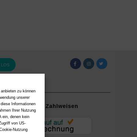
LOS
n anbieten zu können
erwendung unserer
 diese Informationen
Zahlweisen
Rahmen Ihrer Nutzung
 ein, denen kein
EUR
ugriff von US-
 Cookie-Nutzung
ung mit