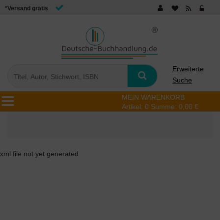
*Versand gratis
Erweiterte
Suche
MEIN WARENKORB
Artikel:
0
Summe:
0,00 €
xml file not yet generated