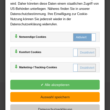
wird. Daher könnten diese Daten einem staatlichen Zugriff von
US-Behörden unterliegen. Näheres finden Sie in unserer
Zahlweisen
Datenschutzbestimmung. Ihre Einwilligung zur Cookie-
Nutzung können Sie jederzeit wieder in der
Datenschutzerklärung widerrufen.
Notwendige Cookies
Komfort Cookies
Marketing-/ Tracking-Cookies
© 2025
Deutsche-Buchhandlung.de
www.deutsche-buchhandlung.de ist ein Angebot der
KAUF
save
Handelsgesellschaft mbH
Powered by Inooga