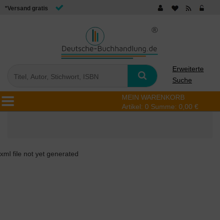
*Versand gratis
Erweiterte
Suche
MEIN WARENKORB
Artikel:
0
Summe:
0,00 €
xml file not yet generated