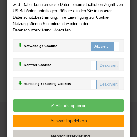
wird. Daher könnten diese Daten einem staatlichen Zugriff von
US-Behörden unterliegen. Näheres finden Sie in unserer
Zahlweisen
Datenschutzbestimmung. Ihre Einwilligung zur Cookie-
Nutzung können Sie jederzeit wieder in der
Datenschutzerklärung widerrufen.
Notwendige Cookies
Komfort Cookies
Marketing-/ Tracking-Cookies
© 2025
Deutsche-Buchhandlung.de
www.deutsche-buchhandlung.de ist ein Angebot der
KAUF
save
Handelsgesellschaft mbH
Powered by Inooga