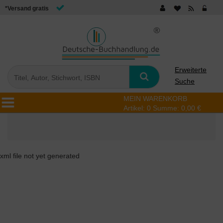
*Versand gratis
Erweiterte
Suche
MEIN WARENKORB
Artikel:
0
Summe:
0,00 €
xml file not yet generated