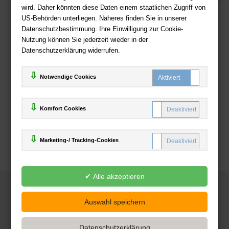
wird. Daher könnten diese Daten einem staatlichen Zugriff von
US-Behörden unterliegen. Näheres finden Sie in unserer
Zahlweisen
Datenschutzbestimmung. Ihre Einwilligung zur Cookie-
Nutzung können Sie jederzeit wieder in der
Datenschutzerklärung widerrufen.
Notwendige Cookies
Komfort Cookies
Marketing-/ Tracking-Cookies
© 2025
Deutsche-Buchhandlung.de
www.deutsche-buchhandlung.de ist ein Angebot der
KAUF
save
Handelsgesellschaft mbH
Powered by Inooga