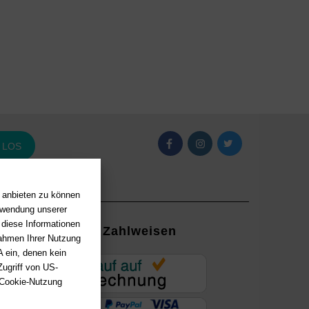
LOS
n anbieten zu können
erwendung unserer
 diese Informationen
Zahlweisen
Rahmen Ihrer Nutzung
 ein, denen kein
EUR
ugriff von US-
 Cookie-Nutzung
ung mit