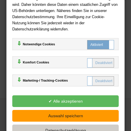
wird. Daher könnten diese Daten einem staatlichen Zugriff von
US-Behörden unterliegen. Näheres finden Sie in unserer
Zahlweisen
Datenschutzbestimmung. Ihre Einwilligung zur Cookie-
Nutzung können Sie jederzeit wieder in der
Datenschutzerklärung widerrufen.
Notwendige Cookies
Komfort Cookies
Marketing-/ Tracking-Cookies
© 2025
Deutsche-Buchhandlung.de
www.deutsche-buchhandlung.de ist ein Angebot der
KAUF
save
Handelsgesellschaft mbH
Powered by Inooga