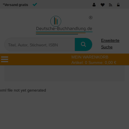
*Versand gratis
Erweiterte
Suche
MEIN WARENKORB
Artikel:
0
Summe:
0,00 €
xml file not yet generated