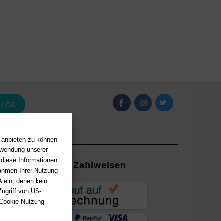
LOS
n anbieten zu können
erwendung unserer
 diese Informationen
Zahlweisen
Rahmen Ihrer Nutzung
 ein, denen kein
EUR
ugriff von US-
 Cookie-Nutzung
ung mit