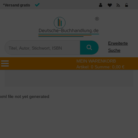
*Versand gratis
Erweiterte
Suche
MEIN WARENKORB
Artikel:
0
Summe:
0,00 €
xml file not yet generated