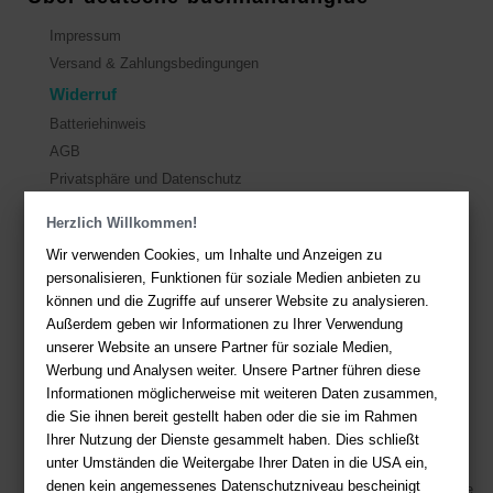
Impressum
Versand & Zahlungsbedingungen
Widerruf
Batteriehinweis
AGB
Privatsphäre und Datenschutz
Herzlich Willkommen!
Kontakt
Wir verwenden Cookies, um Inhalte und Anzeigen zu
Sie haben Fragen?
Hier finden Sie Antworten auf häufig gestellte
personalisieren, Funktionen für soziale Medien anbieten zu
Fragen.
können und die Zugriffe auf unserer Website zu analysieren.
Außerdem geben wir Informationen zu Ihrer Verwendung
Fragen per E-Mail:
service@deutsche-buchhandlung.de
unserer Website an unsere Partner für soziale Medien,
Telefon: +49 (0)511 - 982 684 41
Werbung und Analysen weiter. Unsere Partner führen diese
Ihre Vorteile bei uns
Informationen möglicherweise mit weiteren Daten zusammen,
die Sie ihnen bereit gestellt haben oder die sie im Rahmen
Kostenloser Versand ab 36,- EUR Bestellwert
Ihrer Nutzung der Dienste gesammelt haben. Dies schließt
unter Umständen die Weitergabe Ihrer Daten in die USA ein,
Sicherer Online Shop und Zahlung mit SSL-Verschlüsselung
denen kein angemessenes Datenschutzniveau bescheinigt
Viele Zahlungsmethoden wie PayPal, Amazon Payment, Vorkasse