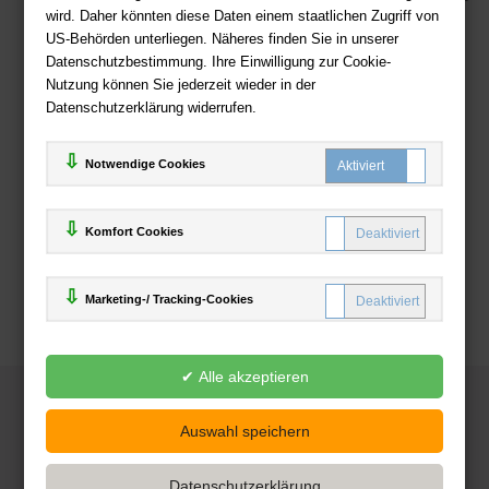
wird. Daher könnten diese Daten einem staatlichen Zugriff von
US-Behörden unterliegen. Näheres finden Sie in unserer
Zahlweisen
Datenschutzbestimmung. Ihre Einwilligung zur Cookie-
Nutzung können Sie jederzeit wieder in der
Datenschutzerklärung widerrufen.
Notwendige Cookies
Komfort Cookies
Marketing-/ Tracking-Cookies
© 2025
Deutsche-Buchhandlung.de
www.deutsche-buchhandlung.de ist ein Angebot der
KAUF
save
Handelsgesellschaft mbH
Powered by Inooga