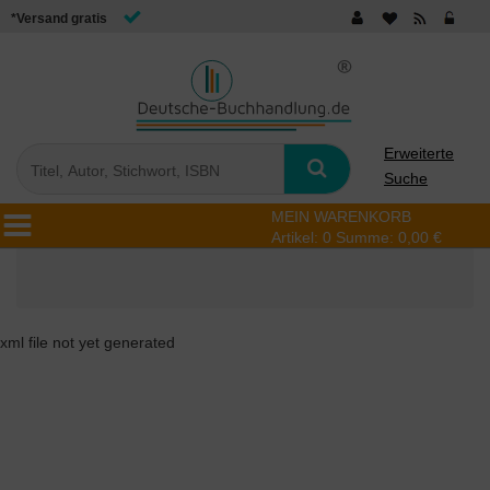
*Versand gratis
Erweiterte
Suche
MEIN WARENKORB
Artikel:
0
Summe:
0,00 €
xml file not yet generated