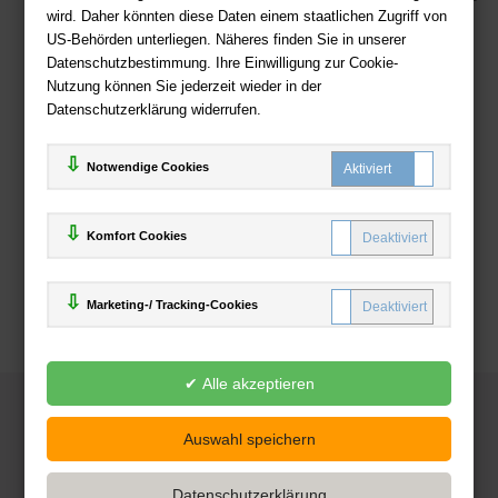
wird. Daher könnten diese Daten einem staatlichen Zugriff von
US-Behörden unterliegen. Näheres finden Sie in unserer
Zahlweisen
Datenschutzbestimmung. Ihre Einwilligung zur Cookie-
Nutzung können Sie jederzeit wieder in der
Datenschutzerklärung widerrufen.
Notwendige Cookies
Komfort Cookies
Marketing-/ Tracking-Cookies
© 2025
Deutsche-Buchhandlung.de
www.deutsche-buchhandlung.de ist ein Angebot der
KAUF
save
Handelsgesellschaft mbH
Powered by Inooga