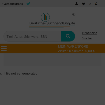
*Versand gratis
Erweiterte
Suche
MEIN WARENKORB
Artikel:
0
Summe:
0,00 €
xml file not yet generated