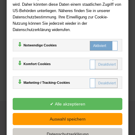
wird. Daher könnten diese Daten einem staatlichen Zugriff von
US-Behörden unterliegen. Näheres finden Sie in unserer
Zahlweisen
Datenschutzbestimmung. Ihre Einwilligung zur Cookie-
Nutzung können Sie jederzeit wieder in der
Datenschutzerklärung widerrufen.
Notwendige Cookies
Komfort Cookies
Marketing-/ Tracking-Cookies
© 2025
Deutsche-Buchhandlung.de
www.deutsche-buchhandlung.de ist ein Angebot der
KAUF
save
Handelsgesellschaft mbH
Powered by Inooga