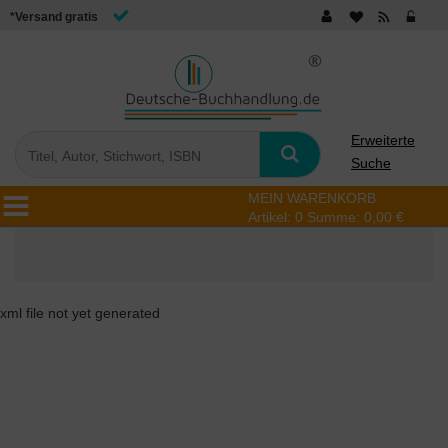
*Versand gratis
Erweiterte
Suche
MEIN WARENKORB
Artikel:
0
Summe:
0,00 €
xml file not yet generated