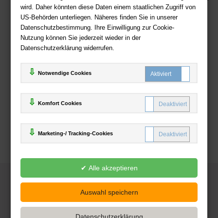
wird. Daher könnten diese Daten einem staatlichen Zugriff von
US-Behörden unterliegen. Näheres finden Sie in unserer
Zahlweisen
Datenschutzbestimmung. Ihre Einwilligung zur Cookie-
Nutzung können Sie jederzeit wieder in der
Datenschutzerklärung widerrufen.
Notwendige Cookies
Komfort Cookies
Marketing-/ Tracking-Cookies
© 2025
Deutsche-Buchhandlung.de
www.deutsche-buchhandlung.de ist ein Angebot der
KAUF
save
Handelsgesellschaft mbH
Powered by Inooga