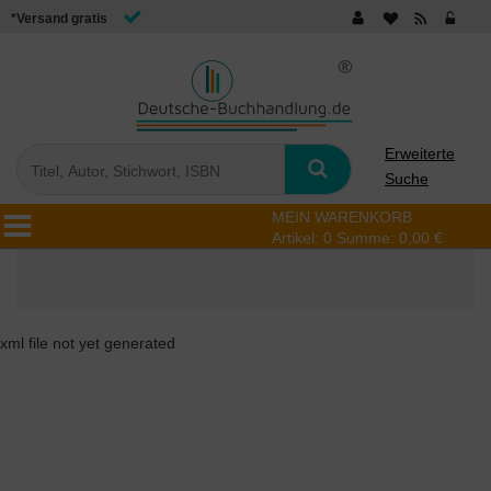
*Versand gratis
Erweiterte
Suche
MEIN WARENKORB
Artikel:
0
Summe:
0,00 €
xml file not yet generated