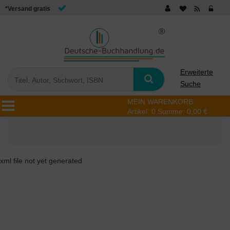
*Versand gratis
Erweiterte
Suche
MEIN WARENKORB
Artikel:
0
Summe:
0,00 €
xml file not yet generated