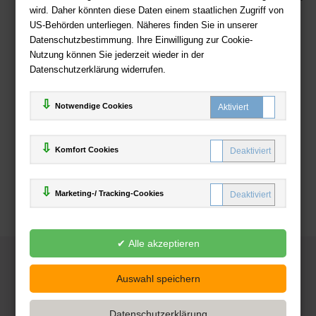
wird. Daher könnten diese Daten einem staatlichen Zugriff von
US-Behörden unterliegen. Näheres finden Sie in unserer
Zahlweisen
Datenschutzbestimmung. Ihre Einwilligung zur Cookie-
Nutzung können Sie jederzeit wieder in der
Datenschutzerklärung widerrufen.
Notwendige Cookies
Komfort Cookies
Marketing-/ Tracking-Cookies
© 2025
Deutsche-Buchhandlung.de
www.deutsche-buchhandlung.de ist ein Angebot der
KAUF
save
Handelsgesellschaft mbH
Powered by Inooga