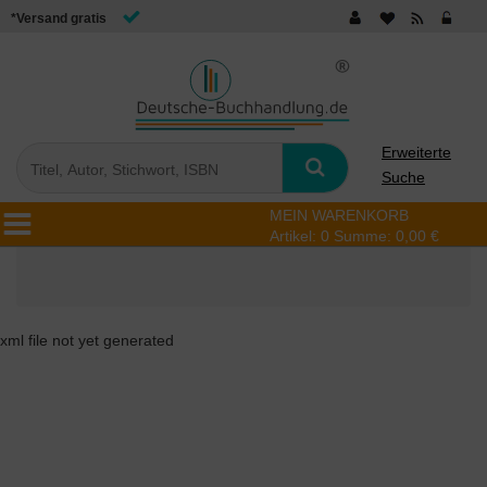
*Versand gratis
Erweiterte
Suche
MEIN WARENKORB
Artikel:
0
Summe:
0,00 €
xml file not yet generated