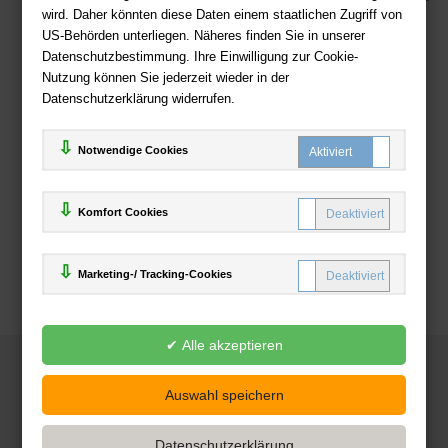
wird. Daher könnten diese Daten einem staatlichen Zugriff von
US-Behörden unterliegen. Näheres finden Sie in unserer
Zahlweisen
Datenschutzbestimmung. Ihre Einwilligung zur Cookie-
Nutzung können Sie jederzeit wieder in der
Datenschutzerklärung widerrufen.
Notwendige Cookies
Komfort Cookies
Marketing-/ Tracking-Cookies
© 2025
Deutsche-Buchhandlung.de
www.deutsche-buchhandlung.de ist ein Angebot der
KAUF
save
Handelsgesellschaft mbH
Powered by Inooga