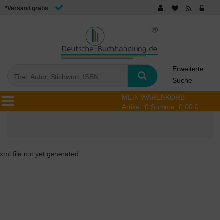
*Versand gratis
Erweiterte
Suche
MEIN WARENKORB
Artikel:
0
Summe:
0,00 €
xml file not yet generated