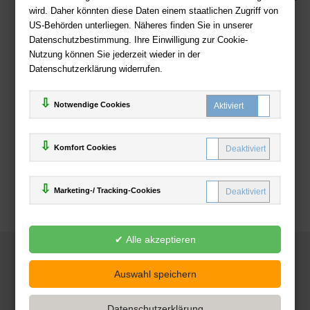
wird. Daher könnten diese Daten einem staatlichen Zugriff von
US-Behörden unterliegen. Näheres finden Sie in unserer
Zahlweisen
Datenschutzbestimmung. Ihre Einwilligung zur Cookie-
Nutzung können Sie jederzeit wieder in der
Datenschutzerklärung widerrufen.
Notwendige Cookies
Komfort Cookies
Marketing-/ Tracking-Cookies
© 2025
Deutsche-Buchhandlung.de
www.deutsche-buchhandlung.de ist ein Angebot der
KAUF
save
Handelsgesellschaft mbH
Powered by Inooga