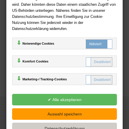
wird. Daher könnten diese Daten einem staatlichen Zugriff von
US-Behörden unterliegen. Näheres finden Sie in unserer
Zahlweisen
Datenschutzbestimmung. Ihre Einwilligung zur Cookie-
Nutzung können Sie jederzeit wieder in der
Datenschutzerklärung widerrufen.
Notwendige Cookies
Komfort Cookies
Marketing-/ Tracking-Cookies
© 2025
Deutsche-Buchhandlung.de
www.deutsche-buchhandlung.de ist ein Angebot der
KAUF
save
Handelsgesellschaft mbH
Powered by Inooga