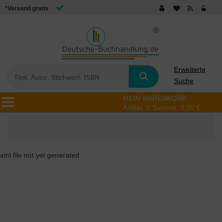
*Versand gratis
Erweiterte
Suche
MEIN WARENKORB
Artikel:
0
Summe:
0,00 €
xml file not yet generated