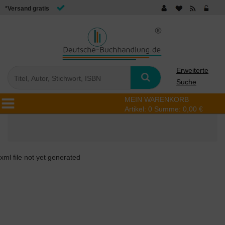
*Versand gratis
Erweiterte
Suche
MEIN WARENKORB
Artikel:
0
Summe:
0,00 €
xml file not yet generated