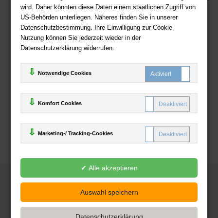
wird. Daher könnten diese Daten einem staatlichen Zugriff von
US-Behörden unterliegen. Näheres finden Sie in unserer
Zahlweisen
Datenschutzbestimmung. Ihre Einwilligung zur Cookie-
Nutzung können Sie jederzeit wieder in der
Datenschutzerklärung widerrufen.
Notwendige Cookies
Komfort Cookies
Marketing-/ Tracking-Cookies
© 2025
Deutsche-Buchhandlung.de
www.deutsche-buchhandlung.de ist ein Angebot der
KAUF
save
Handelsgesellschaft mbH
Powered by Inooga